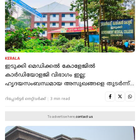
KERALA
ഇടുക്കി മെഡിക്കൽ കോളേജിൽ
കാർഡിയോളജി വിഭാഗം ഇല്ല;
ഹൃദയസംബന്ധമായ അസുഖങ്ങളെ തുടർന്ന്
മരിച്ചത് നൂറിലധികം പേർ
റിപ്പോർട്ടർ നെറ്റ്‌വര്‍ക്ക്‌
3 min read
To advertise here,
contact us