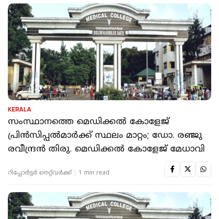
KERALA
സംസ്ഥാനത്തെ മെഡിക്കൽ കോളേജ്
പ്രിൻസിപ്പൽമാർക്ക് സ്ഥലം മാറ്റം; ഡോ. രഞ്ജു
രവീന്ദ്രൻ തിരു. മെഡിക്കൽ കോളേജ് മേധാവി
റിപ്പോർട്ടർ നെറ്റ്‌വര്‍ക്ക്‌
1 min read