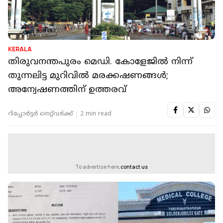
KERALA
തിരുവനന്തപുരം മെഡി. കോളേജില്‍ നിന്ന്
തുന്നലിട്ട മുറിവില്‍ മരക്കഷണങ്ങള്‍;
അന്വേഷണത്തിന് ഉത്തരവ്
റിപ്പോർട്ടർ നെറ്റ്‌വര്‍ക്ക്‌
2 min read
To advertise here,
contact us