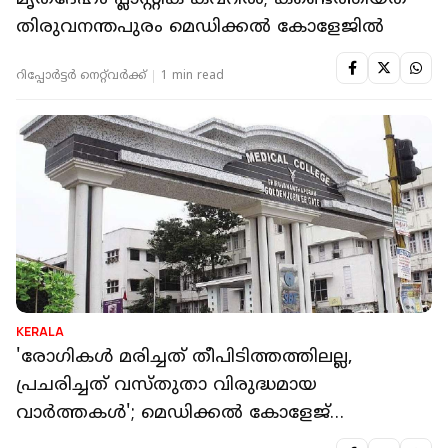
തിരുവനന്തപുരം മെഡിക്കൽ കോളേജിൽ
റിപ്പോർട്ടർ നെറ്റ്‌വര്‍ക്ക്‌
1 min read
KERALA
'രോഗികൾ മരിച്ചത് തീപിടിത്തത്തിലല്ല,
പ്രചരിച്ചത് വസ്തുതാ വിരുദ്ധമായ
വാർത്തകൾ'; മെഡിക്കൽ കോളേജ്
അധികൃതർ