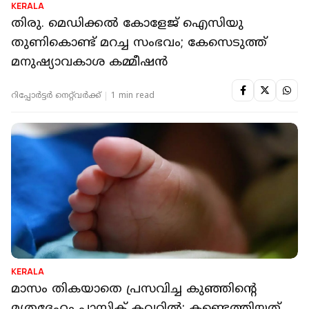
KERALA
തിരു. മെഡിക്കല്‍ കോളേജ് ഐസിയു
തുണികൊണ്ട് മറച്ച സംഭവം; കേസെടുത്ത്
മനുഷ്യാവകാശ കമ്മീഷന്‍
റിപ്പോർട്ടർ നെറ്റ്‌വര്‍ക്ക്‌
1 min read
KERALA
മാസം തികയാതെ പ്രസവിച്ച കുഞ്ഞിന്റെ
മൃതദേഹം പ്ലാസ്റ്റിക് കവറിൽ; കണ്ടെത്തിയത്