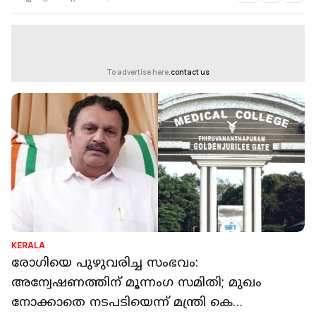
To advertise here,
contact us
KERALA
രോഗിയെ പുഴുവരിച്ച സംഭവം:
അന്വേഷണത്തിന് മൂന്നംഗ സമിതി; മുഖം
നോക്കാതെ നടപടിയെന്ന് മന്ത്രി കെ