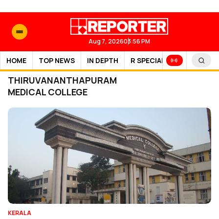
Aug 7, 2026
03:56 PM
HOME
TOP NEWS
IN DEPTH
R SPECIAL
SPORTS
THIRUVANANTHAPURAM
MEDICAL COLLEGE
KERALA