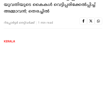
KERALA
തിരുവനന്തപുരം മെഡിക്കൽ കോളേജ് മുൻ
സൂപ്രണ്ടിനെതിരെ പീഡന പരാതി;
പരാതിക്കാരി ഭീഷണിപ്പെടുത്തിയെന്ന് മറുവാദം
റിപ്പോർട്ടർ നെറ്റ്‌വര്‍ക്ക്‌
1 min read
THIRUVANANTHAPURAM