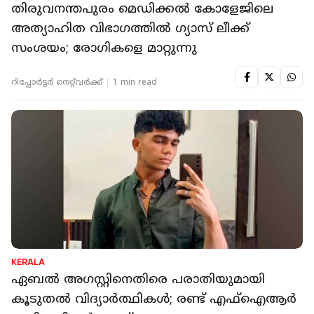
തിരുവനന്തപുരം മെഡിക്കല്‍ കോളേജിലെ
അത്യാഹിത വിഭാഗത്തില്‍ ഗ്യാസ് ലീക്ക്
സംശയം; രോഗികളെ മാറ്റുന്നു
റിപ്പോർട്ടർ നെറ്റ്‌വര്‍ക്ക്‌
1 min read
KERALA
ഏബല്‍ അഗസ്റ്റിനെതിരെ പരാതിയുമായി
കൂടുതൽ വിദ്യാർത്ഥികൾ; രണ്ട് എഫ്‌ഐആര്‍