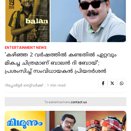
ENTERTAINMENT NEWS
'കഴിഞ്ഞ 2 വർഷത്തിൽ കണ്ടതിൽ ഏറ്റവും
മികച്ച ചിത്രമാണ് ബാലൻ ദി ബോയ്';
പ്രശംസിച്ച്‌ സംവിധായകൻ പ്രിയദർശൻ
റിപ്പോർട്ടർ നെറ്റ്‌വര്‍ക്ക്‌
1 min read
To advertise here,
contact us