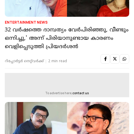
ENTERTAINMENT NEWS
32 വർഷത്തെ ദാമ്പത്യം വേർപിരിഞ്ഞു, വീണ്ടും
ഒന്നിച്ചു,' അന്ന് പിരിയാനുണ്ടായ കാരണം
വെളിപ്പെടുത്തി പ്രിയദർശൻ
റിപ്പോർട്ടർ നെറ്റ്‌വര്‍ക്ക്‌
2 min read
To advertise here,
contact us