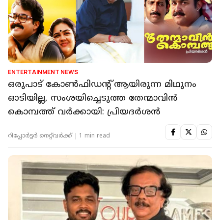
ENTERTAINMENT NEWS
ഒരുപാട് കോൺഫിഡന്റ് ആയിരുന്ന മിഥുനം
ഓടിയില്ല, സംശയിച്ചെടുത്ത തേന്മാവിൻ
കൊമ്പത്ത് വർക്കായി: പ്രിയദർശൻ
റിപ്പോർട്ടർ നെറ്റ്‌വര്‍ക്ക്‌
1 min read