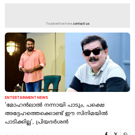
To advertise here,
contact us
ENTERTAINMENT NEWS
'മോഹന്‍ലാല്‍ നന്നായി പാടും, പക്ഷെ
അദ്ദേഹത്തെക്കൊണ്ട് ഈ സിനിമയില്‍
പാടിക്കില്ല', പ്രിയദർശൻ