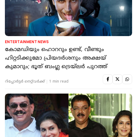
ENTERTAINMENT NEWS
കോമഡിയും ഹൊററും ഉണ്ട്, വീണ്ടും
ഹിറ്റടിക്കുമോ പ്രിയദർശനും അക്ഷയ്
കുമാറും; ഭൂത് ബംഗ്ല ട്രെയ്‌ലർ പുറത്ത്
റിപ്പോർട്ടർ നെറ്റ്‌വര്‍ക്ക്‌
1 min read