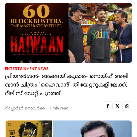
ENTERTAINMENT NEWS
പ്രിയദർശൻ- അക്ഷയ് കുമാർ- സെയ്ഫ് അലി
ഖാൻ ചിത്രം 'ഹൈവാൻ' തിയേറ്ററുകളിലേക്ക്,
റീലീസ് ഡേറ്റ് പുറത്ത്
റിപ്പോർട്ടർ നെറ്റ്‌വര്‍ക്ക്‌
1 min read