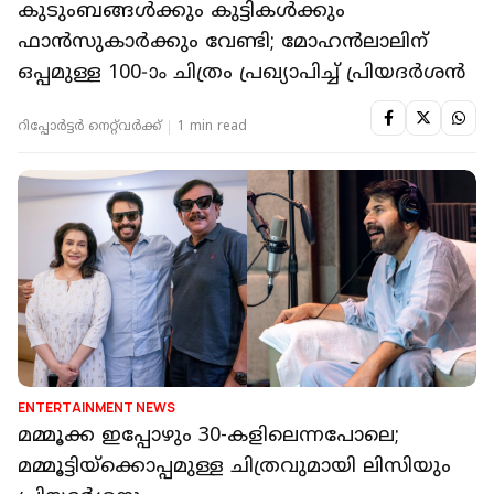
കുടുംബങ്ങൾക്കും കുട്ടികൾക്കും
ഫാൻസുകാർക്കും വേണ്ടി; മോഹൻലാലിന്
ഒപ്പമുള്ള 100-ാം ചിത്രം പ്രഖ്യാപിച്ച് പ്രിയദർശൻ
റിപ്പോർട്ടർ നെറ്റ്‌വര്‍ക്ക്‌
1 min read
ENTERTAINMENT NEWS
മമ്മൂക്ക ഇപ്പോഴും 30-കളിലെന്നപോലെ;
മമ്മൂട്ടിയ്‌ക്കൊപ്പമുള്ള ചിത്രവുമായി ലിസിയും