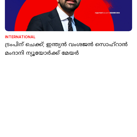
KERALA
'ഇടതുപക്ഷ ആശയങ്ങളുടെ പ്രസക്തിയും
മനുഷ്യരുടെ പ്രതീക്ഷയും
പ്രചോദനമാകുന്നതിന്റെ തെളിവ്';മംദാനിയുടെ
വിജയത്തിൽ ആര്യ
റിപ്പോർട്ടർ നെറ്റ്‌വര്‍ക്ക്‌
2 min read
INTERNATIONAL