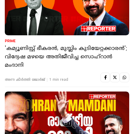
PRIME
'കമ്യൂണിസ്റ്റ് ഭീകരന്‍, മുസ്ലിം കുടിയേറ്റക്കാരന്‍';
വിദ്വേഷ മഴയെ അതിജീവിച്ച സൊഹ്റാന്‍
മംദാനി
അന്ന കീര്‍‌ത്തി ജോര്‍ജ്
1 min read