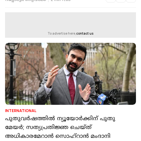
റിപ്പോർട്ടർ നെറ്റ്‌വര്‍ക്ക്‌
2 min read
To advertise here,
contact us
INTERNATIONAL
പുതുവര്‍ഷത്തില്‍ ന്യൂയോര്‍ക്കിന് പുതു
മേയര്‍; സത്യപ്രതിജ്ഞ ചെയ്ത്
അധികാരമേറാന്‍ സൊഹ്‌റാന്‍ മംദാനി