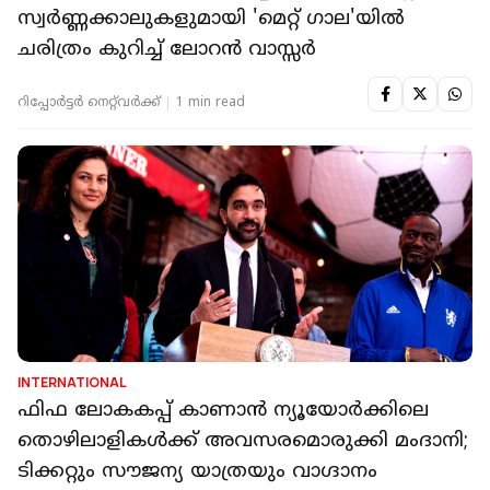
സ്വർണ്ണക്കാലുകളുമായി 'മെറ്റ് ഗാല'യിൽ
ചരിത്രം കുറിച്ച് ലോറൻ വാസ്സർ
റിപ്പോർട്ടർ നെറ്റ്‌വര്‍ക്ക്‌
1 min read
INTERNATIONAL
ഫിഫ ലോകകപ്പ് കാണാൻ ന്യൂയോർക്കിലെ
തൊഴിലാളികൾക്ക് അവസരമൊരുക്കി മംദാനി;
ടിക്കറ്റും സൗജന്യ യാത്രയും വാ​ഗ്ദാനം