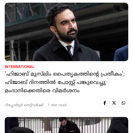
INTERNATIONAL
'ഹിജാബ് മുസ്‌ലിം പൈതൃകത്തിന്റെ പ്രതീകം';
ഹിജാബ് ദിനത്തിൽ പോസ്റ്റ് പങ്കുവെച്ചു;
മംദാനിക്കെതിരെ വിമർശനം
റിപ്പോർട്ടർ നെറ്റ്‌വര്‍ക്ക്‌
1 min read