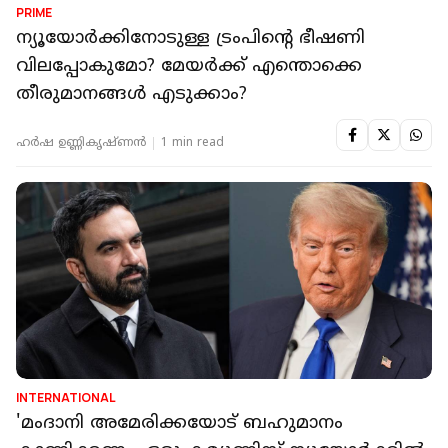
PRIME
ന്യൂയോ‍ർക്കിനോടുള്ള ട്രംപിൻ്റെ ഭീഷണി
വിലപ്പോകുമോ? മേയർക്ക് എന്തൊക്കെ
തീരുമാനങ്ങൾ എടുക്കാം?
ഹർഷ ഉണ്ണികൃഷ്ണൻ
1 min read
INTERNATIONAL
'മംദാനി അമേരിക്കയോട് ബഹുമാനം