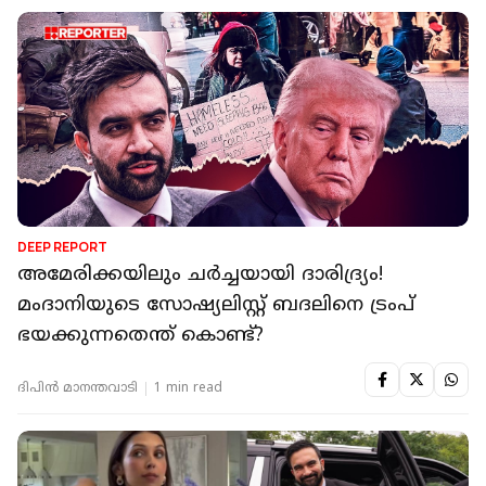
DEEP REPORT
അമേരിക്കയിലും ചർച്ചയായി ദാരിദ്ര്യം!
മംദാനിയുടെ സോഷ്യലിസ്റ്റ് ബദലിനെ ട്രംപ്
ഭയക്കുന്നതെന്ത് കൊണ്ട്?
ദിപിന്‍ മാനന്തവാടി
1 min read