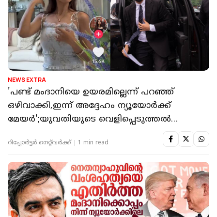
NEWS EXTRA
'പണ്ട് മംദാനിയെ ഉയരമില്ലെന്ന് പറഞ്ഞ്
ഒഴിവാക്കി,ഇന്ന് അദ്ദേഹം ന്യൂയോർക്ക്
മേയർ';യുവതിയുടെ വെളിപ്പെടുത്തൽ
വൈറൽ
റിപ്പോർട്ടർ നെറ്റ്‌വര്‍ക്ക്‌
1 min read