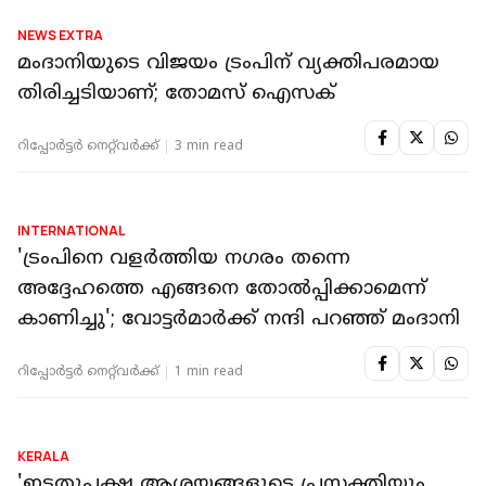
NEWS EXTRA
മംദാനിയുടെ വിജയം ട്രംപിന് വ്യക്തിപരമായ
തിരിച്ചടിയാണ്; തോമസ് ഐസക്
റിപ്പോർട്ടർ നെറ്റ്‌വര്‍ക്ക്‌
3 min read