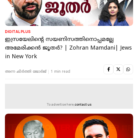
DIGITAL PLUS
ഇസ്രയേലിൻ്റെ സയണിസത്തിനൊപ്പമല്ലേ
അമേരിക്കൻ ജൂത‍ർ‌? | Zohran Mamdani| Jews
in New York
അന്ന കീര്‍‌ത്തി ജോര്‍ജ്
1 min read
To advertise here,
contact us