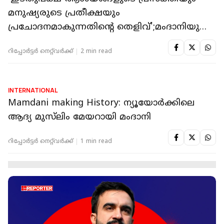
INTERNATIONAL
'ട്രംപിനെ വളർത്തിയ നഗരം തന്നെ
അദ്ദേഹത്തെ എങ്ങനെ തോൽപ്പിക്കാമെന്ന്
കാണിച്ചു'; വോട്ടർമാർക്ക് നന്ദി പറഞ്ഞ് മംദാനി
റിപ്പോർട്ടർ നെറ്റ്‌വര്‍ക്ക്‌
1 min read