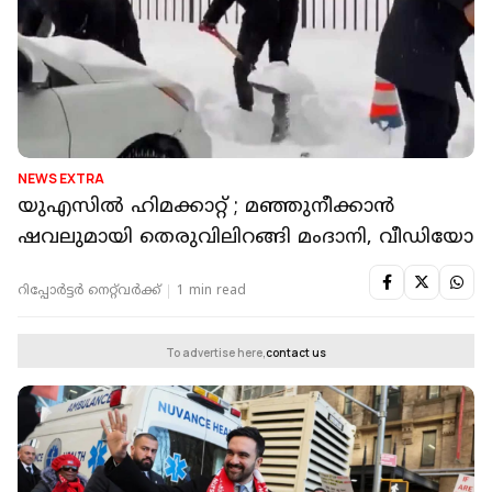
NEWS EXTRA
യുഎസിൽ ഹിമക്കാറ്റ് ; മഞ്ഞുനീക്കാൻ
ഷവലുമായി തെരുവിലിറങ്ങി മംദാനി, വീഡിയോ
റിപ്പോർട്ടർ നെറ്റ്‌വര്‍ക്ക്‌
1 min read
To advertise here,
contact us