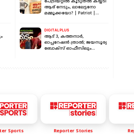
പേട്രിയറ്റിൽ കൂടുതൽ കയ്യടി
ആര് നേടും, ലാലേട്ടനോ
മമ്മൂക്കയോ? | Patriot |
Mammootty | Mohanlal
DIGITAL PLUS
ും
ആട് 3, കത്തനാർ,
ഓപ്പറേഷൻ ത്രാൽ; ജയസൂര്യ
ബോക്സ് ഓഫീസിലും
സ്റ്റാറാകും | Jayasurya | Aadu
3
r Sports
Reporter Stories
Repo