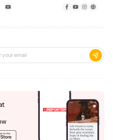
at
ow