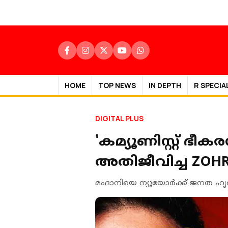
HOME
TOP NEWS
IN DEPTH
R SPECIA
DIGITAL PLUS
'കമ്യൂണിസ്റ്റ് ഭീക
അതിജീവിച്ച ZOH
മംദാനിയെ ന്യൂയോര്‍ക്ക് ജനത ഹൃദയ