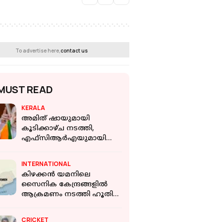
To advertise here,
contact us
MUST READ
KERALA
അമിത് ഷായുമായി
കൂടിക്കാഴ്ച നടത്തി,
എഫ്‌സിആർഎയുമായി
ബന്ധപ്പെട്ട് ഒരുറപ്പും
ലഭിച്ചില്ല: ഫാദർ മാത്യു
INTERNATIONAL
കോയിക്കൽ
കിഴക്കൻ യമനിലെ
സൈനിക കേന്ദ്രങ്ങളിൽ
ആക്രമണം നടത്തി ഹൂതി
വിമതർ; 30തിലേറെ
സർക്കാർ സൈനികർക്ക്
CRICKET