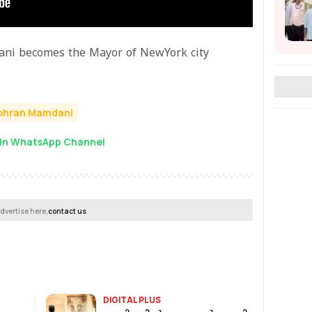
ani becomes the Mayor of NewYork city
ohran Mamdani
in WhatsApp Channel
dvertise here,
contact us
DIGITAL PLUS