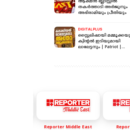
ആക്ഷന്‍ ബ്ലാസ്റ്റില്‍
തകര്‍ത്താടി അര്‍ജുനും
അഭിരാമിയും പ്രീതിയും
DIGITAL PLUS
സ്റ്റൈലിഷായി മമ്മൂക്കയ
ക്വിന്റൽ ഇടിയുമായി
ലാലേട്ടനും | Patriot |
Mammootty | Mohanlal
r Life
Reporter Middle East
Reporte