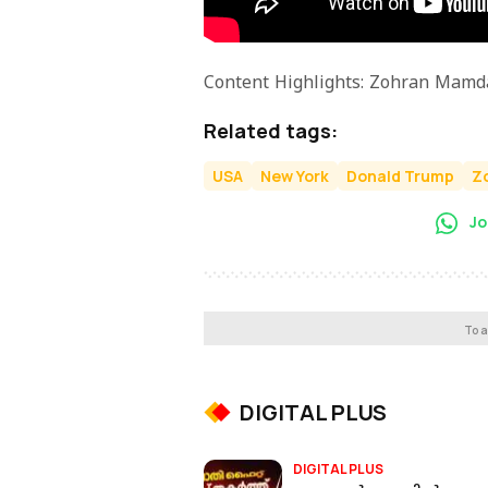
Content Highlights: Zohran Mamd
Related tags:
USA
New York
Donald Trump
Z
Jo
To a
DIGITAL PLUS
DIGITAL PLUS