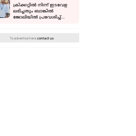
ജീവഹാനി
ക്രിക്കറ്റിൽ നിന്ന് ഇടവേള
ലഭിച്ചതും ബാങ്കിൽ
ജോലിയിൽ പ്രവേശിച്ച്
ഇന്ത്യൻ താരം ഇഷാൻ
കിഷൻ
To advertise here,
contact us