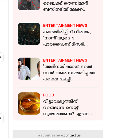
ബൈക്ക് തെന്നിമാറി
ബസിനടിയിലേക്ക്
മറിഞ്ഞു; യുവതിക്ക്
ദാരുണാന്ത്യം
ENTERTAINMENT NEWS
കാത്തിരിപ്പിന് വിരാമം;
'നാനി'യുടെ ദ
പാരഡൈസ് ടീസര്‍
പുറത്ത്
ENTERTAINMENT NEWS
'അഭിനയിക്കാന്‍ ലാല്‍
സാര്‍ വരെ സമ്മതിച്ചതാ
പക്ഷെ ചേച്ചി
കാലുവാരി'; ജൂഡ്
ആന്തണി
FOOD
വീട്ടാവശ്യത്തിന്
വാങ്ങുന്ന നെയ്യ്
വ്യാജമാണോ? എങ്ങനെ
തിരിച്ചറിയാം
To advertise here,
contact us