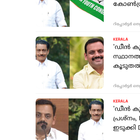
കോൺഗ്
റിപ്പോർട്ടർ നെറ്റ്
KERALA
'ഡീൻ കു
സ്ഥാനത്
കൂടുത
റിപ്പോർട്ടർ നെറ്റ്
KERALA
'ഡീൻ കു
പ്രശ്നം
ഇടുക്കി 