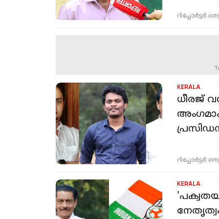
റിപ്പോർട്ടർ നെറ്റ്
T
KERALA
ധീരജ് വ
അംഗമാക്
പ്രസിഡന്
റിപ്പോർട്ടർ നെറ്റ്
KERALA
'പക്വതയ
നേതൃത്വ