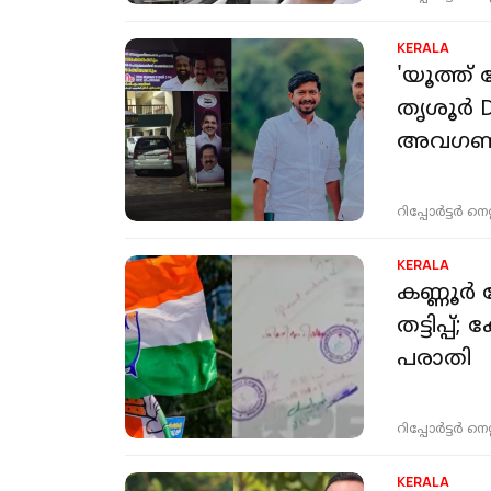
KERALA
'യൂത്ത്
തൃശൂർ D
അവഗണിക
റിപ്പോർട്ടർ നെറ്റ്
KERALA
കണ്ണൂര്‍
തട്ടിപ്പ്; കോണ്‍ഗ്രസ് പ്രാദേശിക നേതാവിനെതിരെ
പരാതി
റിപ്പോർട്ടർ നെറ്റ്
KERALA