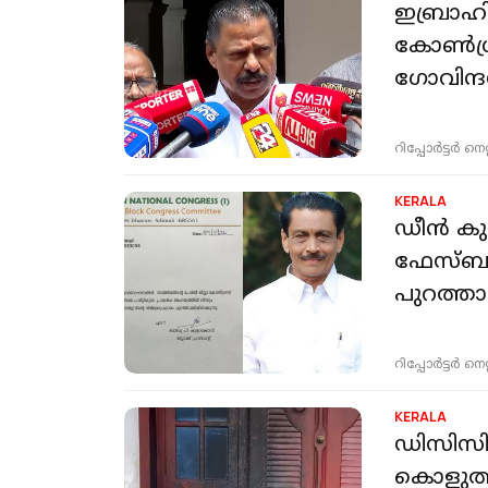
ഇബ്രാഹി
കോണ്‍ഗ്
ഗോവിന്ദന
റിപ്പോർട്ടർ നെറ്റ്
KERALA
ഡീൻ കുര
ഫേസ്ബുക
പുറത്താ
റിപ്പോർട്ടർ നെറ്റ്
KERALA
ഡിസിസി സ
കൊളുത്