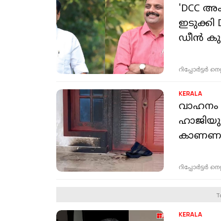
'DCC അം
ഇടുക്കി
ഡീൻ കുര
റിപ്പോർട്ടർ നെറ്റ്
KERALA
വാഹനം ഇട
ഹാജിയു
കാണണമെ
റിപ്പോർട്ടർ നെറ്റ്
T
KERALA