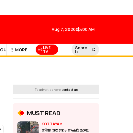
Aug 7, 2026
05:00 AM
Searc
LIVE
GULF NEWS
MORE
h
TV
To advertise here,
contact us
MUST READ
KOTTAYAM
നിയന്ത്രണം നഷ്ടമായ