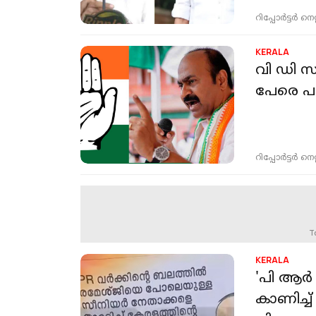
റിപ്പോർട്ടർ നെറ്റ്
KERALA
വി ഡി സ
പേരെ പദ
റിപ്പോർട്ടർ നെറ്റ്
T
KERALA
'പി ആർ 
കാണിച്ച