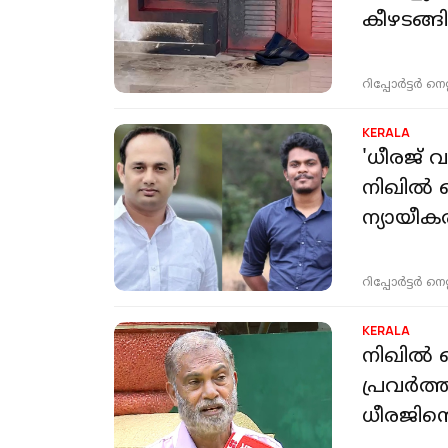
കീഴടങ്ങ
റിപ്പോർട്ടർ നെറ്റ്
KERALA
'ധീരജ് 
നിഖിൽ 
ന്യായീക
റിപ്പോർട്ടർ നെറ്റ്
KERALA
നിഖിൽ 
പ്രവർത്
ധീരജിൻ്