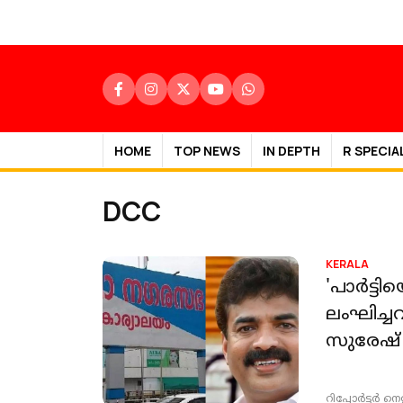
HOME
TOP NEWS
IN DEPTH
R SPECIA
DCC
KERALA
'പാർട്ടിയ
ലംഘിച്ചവ
സുരേഷ്
റിപ്പോർട്ടർ നെറ്റ്