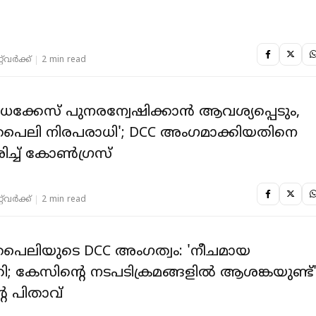
ി
‌വര്‍ക്ക്‌
2 min read
വധക്കേസ് പുനരന്വേഷിക്കാൻ ആവശ്യപ്പെടും,
പൈലി നിരപരാധി'; DCC അംഗമാക്കിയതിനെ
രിച്ച് കോൺഗ്രസ്
‌വര്‍ക്ക്‌
2 min read
പൈലിയുടെ DCC അംഗത്വം: 'നീചമായ
തി; കേസിൻ്റെ നടപടിക്രമങ്ങളിൽ ആശങ്കയുണ്ട്'
റെ പിതാവ്