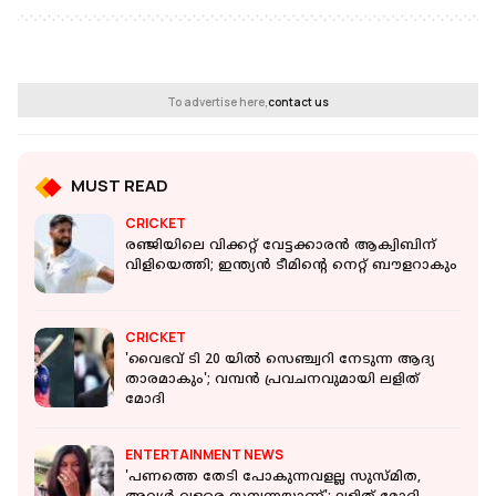
To advertise here,
contact us
MUST READ
CRICKET
രഞ്ജിയിലെ വിക്കറ്റ് വേട്ടക്കാരൻ ആക്വിബിന്
വിളിയെത്തി; ഇന്ത്യൻ ടീമിന്‍റെ നെറ്റ് ബൗളറാകും
CRICKET
'വൈഭവ് ടി 20 യിൽ സെഞ്ച്വറി നേടുന്ന ആദ്യ
താരമാകും'; വമ്പൻ പ്രവചനവുമായി ലളിത്
മോദി
ENTERTAINMENT NEWS
'പണത്തെ തേടി പോകുന്നവളല്ല സുസ്മിത,