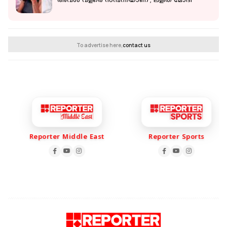
അവള്‍ വളരെ സമ്പന്നയാണ്'; ലളിത് മോദി
To advertise here,
contact us
Reporter Middle East
Reporter Sports