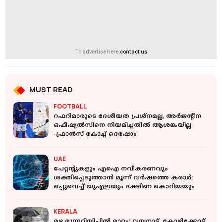
To advertise here,
contact us
MUST READ
FOOTBALL
റഫറിമാരുടെ ദേശീയത പ്രശ്‌നമല്ല, അര്‍ജന്റീന
ഒഫീഷ്യല്‍സിനെ നിയമിച്ചതില്‍ ആശങ്കയില്ല
-ഫ്രാന്‍സ് കോച്ച് ദെഷോം
UAE
പേറ്റന്റുകളും എഐ നവീകരണവും
ശക്തിപ്പെടുത്താന്‍ മൂന്ന് വര്‍ഷത്തെ കരാർ;
ഒപ്പുവെച്ച് യുഎഇയും ദക്ഷിണ കൊറിയയും
KERALA
മഴ മുന്നറിയിപ്പില്‍ മാറ്റം; വയനാട്, കോഴിക്കോട്,