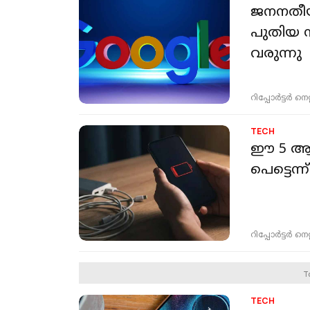
ജനനതീയത
പുതിയ സ
വരുന്നു
റിപ്പോർട്ടർ നെറ്റ്
TECH
ഈ 5 ആപ്
പെട്ടെന
റിപ്പോർട്ടർ നെറ്റ്
T
TECH