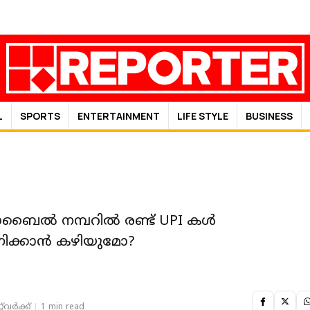
L
SPORTS
ENTERTAINMENT
LIFE STYLE
BUSINESS
ൈല്‍ നമ്പറില്‍ രണ്ട് UPI കള്‍
ക്കാന്‍ കഴിയുമോ?
‌വര്‍ക്ക്‌
1 min read