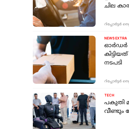
ചില കാര്
റിപ്പോർട്ടർ നെറ്റ്
NEWS EXTRA
ഓര്‍ഡര്
കിട്ടിയത
നടപടി
റിപ്പോർട്ടർ നെറ്റ്
TECH
പകുതി മ
വീണ്ടും