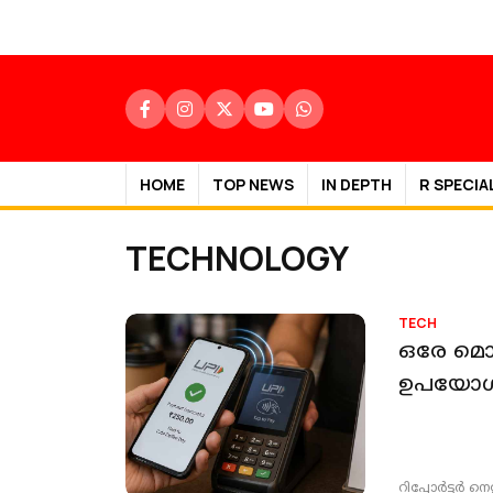
HOME
TOP NEWS
IN DEPTH
R SPECIA
TECHNOLOGY
TECH
ഒരേ മൊബ
ഉപയോഗി
റിപ്പോർട്ടർ നെറ്റ്