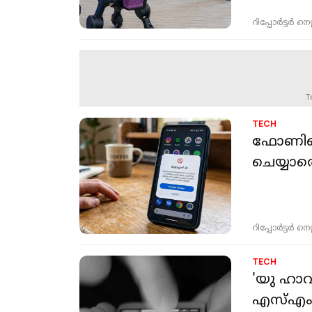
റിപ്പോർട്ടർ നെറ്റ്
T
TECH
ഫോണിന്റ
ചെയ്യാത
റിപ്പോർട്ടർ നെറ്റ്
TECH
'യു ഹാവ
എസ്എംഎസ