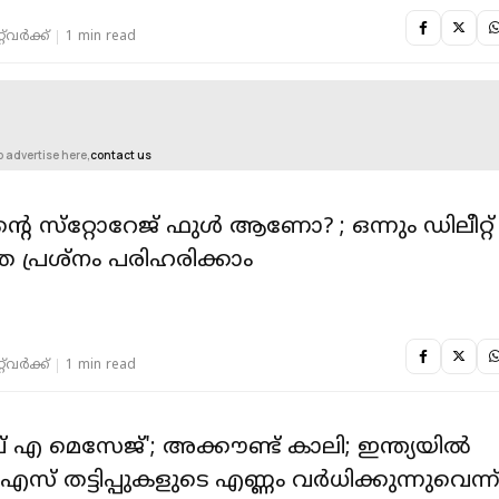
‌വര്‍ക്ക്‌
1 min read
o advertise here,
contact us
െ സ്‌റ്റോറേജ് ഫുള്‍ ആണോ? ; ഒന്നും ഡിലീറ്റ്
െ പ്രശ്‌നം പരിഹരിക്കാം
‌വര്‍ക്ക്‌
1 min read
് എ മെസേജ്'; അക്കൗണ്ട് കാലി; ഇന്ത്യയിൽ
് തട്ടിപ്പുകളുടെ എണ്ണം വർധിക്കുന്നുവെന്ന