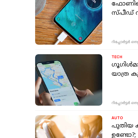
ഫോണിലെ ഒ
സ്പീഡ് വ
റിപ്പോർട്ടർ നെറ്റ്
TECH
ഗൂഗിള്‍
യാത്ര കു
റിപ്പോർട്ടർ നെറ്റ്
AUTO
പുതിയ 
ഉണ്ടോ?; 