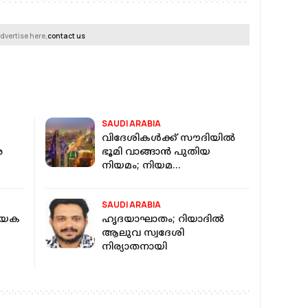
dvertise here,
contact us
SAUDI ARABIA
വിദേശികൾക്ക് സൗദിയിൽ
െ
ഭൂമി വാങ്ങാൻ പുതിയ
നിയമം; നിയമ
ലംഘകർക്കെതിരെ കടുത്ത
ത്തി
നടപടിയെന്ന് മുന്നറിയിപ്പ്
SAUDI ARABIA
ായക
ഹൃദയാഘാതം; റിയാദില്‍
ആലുവ സ്വദേശി
നിര്യാതനായി