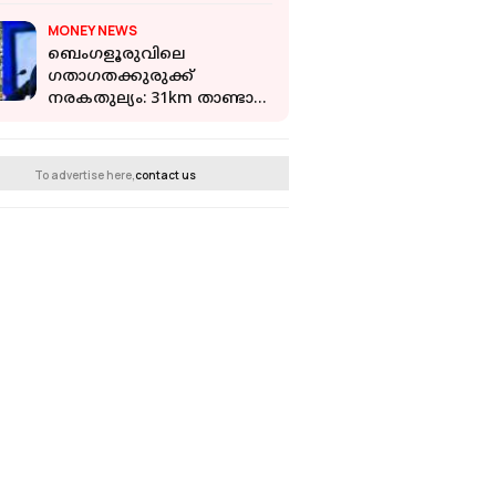
MONEY NEWS
ബെംഗളൂരുവിലെ
ഗതാഗതക്കുരുക്ക്
നരകതുല്യം: 31km താണ്ടാൻ
2.5 മണിക്കൂർ: അനുഭവം
പങ്കുവെച്ച് ക്രിസ്
ഗോപാലകൃഷ്ണന്‍
To advertise here,
contact us