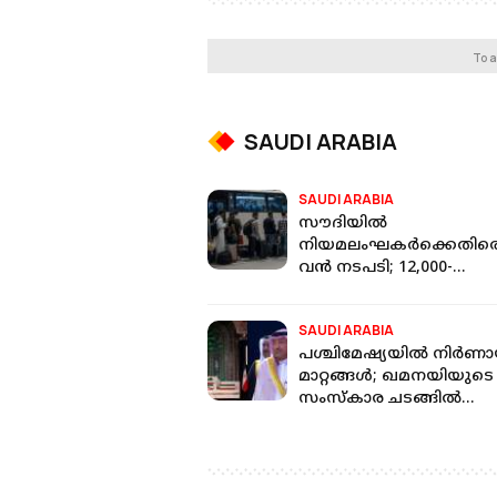
To a
SAUDI ARABIA
SAUDI ARABIA
സൗദിയിൽ
നിയമലംഘകർക്കെതിര
വൻ നടപടി; 12,000-
ത്തിലധികം വിദേശികളെ
ഒരാഴ്ചയ്ക്കിടെ നാടുകട
SAUDI ARABIA
പശ്ചിമേഷ്യയിൽ നിർണ
മാറ്റങ്ങൾ; ഖമനയിയുടെ
സംസ്കാര ചടങ്ങിൽ
പങ്കെടുത്ത് സൗദി
പ്രതിനിധികൾ