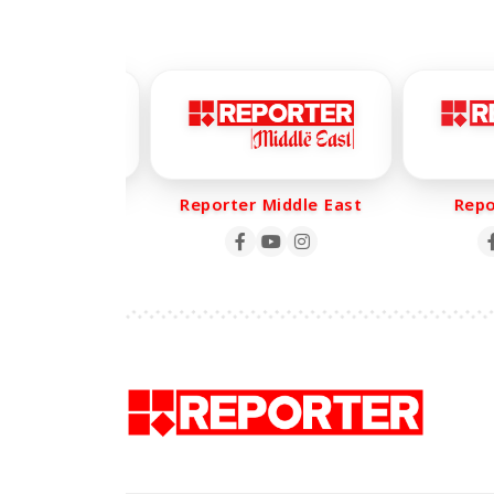
er Life
Reporter Middle East
Report