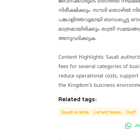
ജീവനക്കാരുടെ തൊഴിൽ നിയമങ്ങളു
നിരീക്ഷിക്കും. സൗദി തൊഴിൽ ന
പങ്കാളിത്തവുമായി ബന്ധപ്പെട്ട
മാത്രമായിരിക്കും രാത്രി സമയ
അനുവദിക്കുക.
Content Highlights: Saudi authori
fees for several categories of bu
reduce operational costs, suppor
the Kingdom's business environm
Related tags:
Saudi Arabia
Latest News
Gulf
Jo