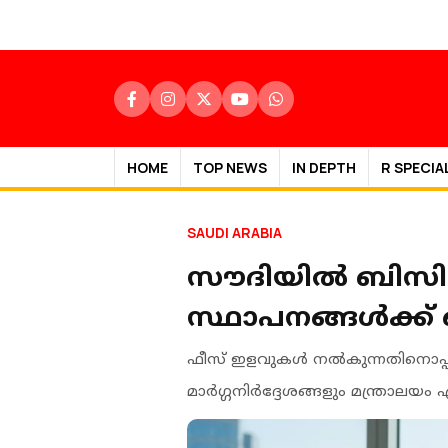
HOME
TOP NEWS
IN DEPTH
R SPECIA
SAUDI ARABIA
സൗദിയിൽ ബിസിന
സ്ഥാപനങ്ങൾക്ക്
ഫീസ് ഇളവുകൾ നൽകുന്നതിനൊപ്പം ത
മാർഗ്ഗനിർദ്ദേശങ്ങളും മന്ത്രാലയം ഏർപ