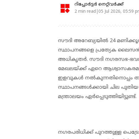
റിപ്പോർട്ടർ നെറ്റ്‌വര്‍ക്ക്‌
2 min read|05 Jul 2026, 05:59 
സൗദി അറേബ്യയിൽ 24 മണിക്കൂറ
സ്ഥാപനങ്ങളെ പ്രത്യേക ലൈസൻസ്
അധികൃതർ. സൗദി നഗരസഭ-ഭവന ന
മേഖലയ്ക്ക് ഏറെ ആശ്വാസകരമായ 
ഇളവുകൾ നൽകുന്നതിനൊപ്പം തന്നെ
സ്ഥാപനങ്ങൾക്കായി ചില പുതിയ നി
മന്ത്രാലയം ഏർപ്പെടുത്തിയിട്ടുണ്ട്.
നഗരപരിധിക്ക് പുറത്തുള്ള പെട