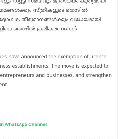
ം ഡ്യൂട്ടി സമയവും മന്ത്രാലയം കൃത്യമായി
ിയമങ്ങൾക്കും സ്ത്രീകളുടെ തൊഴിൽ
 ഔദ്യോഗിക തീരുമാനങ്ങൾക്കും വിധേയമായി
ങ്ങളിലെ തൊഴിൽ ക്രമീകരണങ്ങൾ
ties have announced the exemption of licence
siness establishments. The move is expected to
t entrepreneurs and businesses, and strengthen
ent.
in WhatsApp Channel