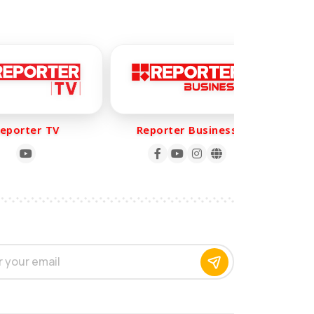
orter TV
Reporter Business
Rep