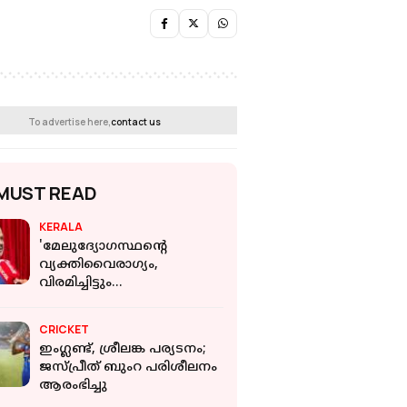
To advertise here,
contact us
MUST READ
KERALA
'മേലുദ്യോഗസ്ഥൻ്റെ
വ്യക്തിവൈരാഗ്യം,
വിരമിച്ചിട്ടും
ആനുകൂല്യങ്ങളില്ല';
പരാതിയുമായി
CRICKET
കൃഷിവകുപ്പിലെ മുൻ
ഇംഗ്ലണ്ട്, ശ്രീലങ്ക പര്യടനം;
ജീവനക്കാരൻ
ജസ്പ്രീത് ബുംറ പരിശീലനം
ആരംഭിച്ചു