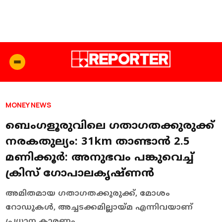
MONEY NEWS
ബെംഗളൂരുവിലെ ഗതാഗതക്കുരുക്ക്
നരകതുല്യം: 31km താണ്ടാൻ 2.5
മണിക്കൂർ: അനുഭവം പങ്കുവെച്ച്
ക്രിസ് ഗോപാലകൃഷ്ണന്‍
അമിതമായ ഗതാഗതക്കുരുക്ക്, മോശം
റോഡുകൾ, അച്ചടക്കമില്ലായ്മ എന്നിവയാണ്
പ്രധാന കാരണം