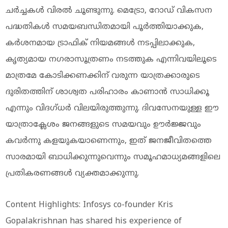
ചർച്ചകൾ വിരൽ ചൂണ്ടുന്നു. മെട്രോ, റോഡ് വികസന
പദ്ധതികൾ സമയബന്ധിതമായി പൂർത്തിയാക്കുക,
കർശനമായ ട്രാഫിക് നിയമങ്ങൾ നടപ്പിലാക്കുക,
കൃത്യമായ നഗരാസൂത്രണം നടത്തുക എന്നിവയിലൂടെ
മാത്രമേ കോടിക്കണക്കിന് വരുന്ന യാത്രക്കാരുടെ
ദുരിതത്തിന് ശാശ്വത പരിഹാരം കാണാൻ സാധിക്കൂ
എന്നും വിദഗ്ധർ വിലയിരുത്തുന്നു. ദിവസേനയുള്ള ഈ
യാത്രാക്ലേശം ജനങ്ങളുടെ സമയവും ഊർജ്ജവും
കവർന്നു കളയുകയാണെന്നും, ഇത് ജനജീവിതത്തെ
സാരമായി ബാധിക്കുന്നുവെന്നും സമൂഹമാധ്യമങ്ങളിലെ
പ്രതികരണങ്ങൾ വ്യക്തമാക്കുന്നു.
Content Highlights: Infosys co-founder Kris
Gopalakrishnan has shared his experience of