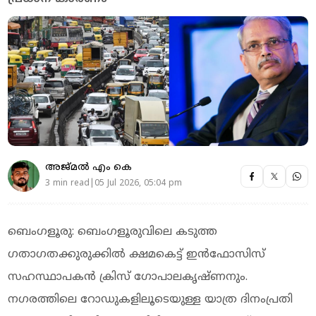
അജ്മല്‍ എം കെ
3 min read|05 Jul 2026, 05:04 pm
ബെംഗളൂരു: ബെംഗളൂരുവിലെ കടുത്ത
ഗതാഗതക്കുരുക്കിൽ ക്ഷമകെട്ട് ഇൻഫോസിസ്
സഹസ്ഥാപകൻ ക്രിസ് ഗോപാലകൃഷ്ണനും.
നഗരത്തിലെ റോഡുകളിലൂടെയുള്ള യാത്ര ദിനംപ്രതി