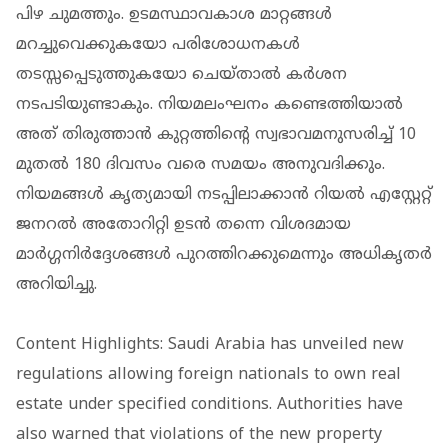
പിഴ ചുമത്തും. ഉടമസ്ഥാവകാശ മാറ്റങ്ങൾ
മറച്ചുവെക്കുകയോ പരിശോധനകൾ
തടസ്സപ്പെടുത്തുകയോ ചെയ്താൽ കർശന
നടപടിയുണ്ടാകും. നിയമലംഘനം കണ്ടെത്തിയാൽ
അത് തിരുത്താൻ കുറ്റത്തിന്റെ സ്വഭാവമനുസരിച്ച് 10
മുതൽ 180 ദിവസം വരെ സമയം അനുവദിക്കും.
നിയമങ്ങൾ കൃത്യമായി നടപ്പിലാക്കാൻ റിയൽ എസ്റ്റേറ്റ്
ജനറൽ അതോറിറ്റി ഉടൻ തന്നെ വിശദമായ
മാർഗ്ഗനിർദ്ദേശങ്ങൾ പുറത്തിറക്കുമെന്നും അധികൃതർ
അറിയിച്ചു.
Content Highlights: Saudi Arabia has unveiled new
regulations allowing foreign nationals to own real
estate under specified conditions. Authorities have
also warned that violations of the new property