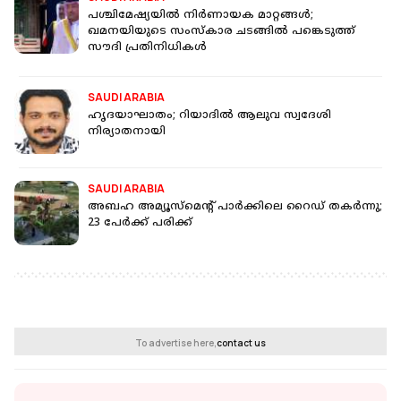
പശ്ചിമേഷ്യയിൽ നിർണായക മാറ്റങ്ങൾ;
ഖമനയിയുടെ സംസ്കാര ചടങ്ങിൽ പങ്കെടുത്ത്
സൗദി പ്രതിനിധികൾ
SAUDI ARABIA
ഹൃദയാഘാതം; റിയാദില്‍ ആലുവ സ്വദേശി
നിര്യാതനായി
SAUDI ARABIA
അബഹ അമ്യൂസ്‌മെന്റ് പാര്‍ക്കിലെ റൈഡ് തകര്‍ന്നു;
23 പേര്‍ക്ക് പരിക്ക്
To advertise here,
contact us