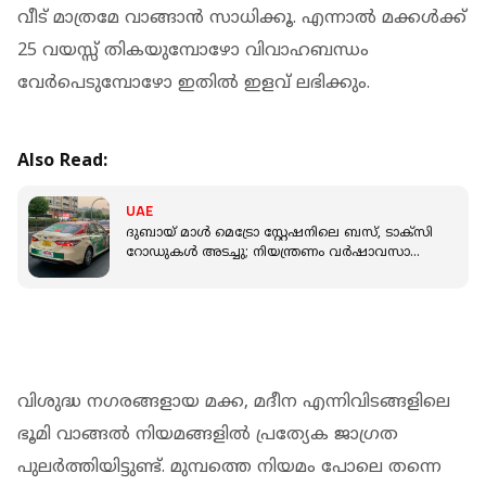
വീട് മാത്രമേ വാങ്ങാൻ സാധിക്കൂ. എന്നാൽ മക്കൾക്ക്
25 വയസ്സ് തികയുമ്പോഴോ വിവാഹബന്ധം
വേർപെടുമ്പോഴോ ഇതിൽ ഇളവ് ലഭിക്കും.
Also Read:
UAE
ദുബായ് മാൾ മെട്രോ സ്റ്റേഷനിലെ ബസ്, ടാക്സി
റോഡുകൾ അടച്ചു; നിയന്ത്രണം വർഷാവസാനം
വരെ
വിശുദ്ധ നഗരങ്ങളായ മക്ക, മദീന എന്നിവിടങ്ങളിലെ
ഭൂമി വാങ്ങൽ നിയമങ്ങളിൽ പ്രത്യേക ജാഗ്രത
പുലർത്തിയിട്ടുണ്ട്. മുമ്പത്തെ നിയമം പോലെ തന്നെ