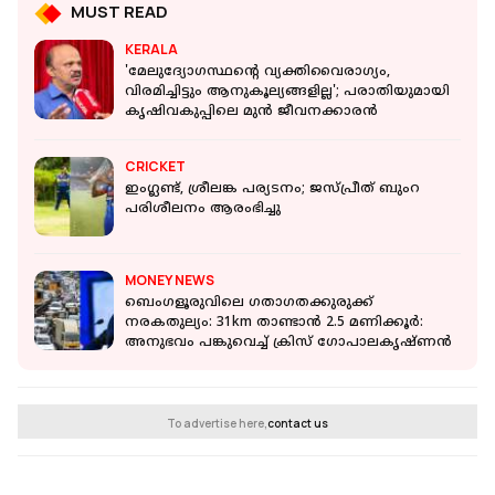
MUST READ
KERALA
'മേലുദ്യോഗസ്ഥൻ്റെ വ്യക്തിവൈരാഗ്യം,
വിരമിച്ചിട്ടും ആനുകൂല്യങ്ങളില്ല'; പരാതിയുമായി
കൃഷിവകുപ്പിലെ മുൻ ജീവനക്കാരൻ
CRICKET
ഇംഗ്ലണ്ട്, ശ്രീലങ്ക പര്യടനം; ജസ്പ്രീത് ബുംറ
പരിശീലനം ആരംഭിച്ചു
MONEY NEWS
ബെംഗളൂരുവിലെ ഗതാഗതക്കുരുക്ക്
നരകതുല്യം: 31km താണ്ടാൻ 2.5 മണിക്കൂർ:
അനുഭവം പങ്കുവെച്ച് ക്രിസ് ഗോപാലകൃഷ്ണന്‍
To advertise here,
contact us