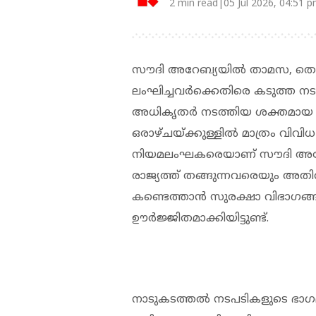
2 min read|05 Jul 2026, 04:51 
സൗദി അറേബ്യയിൽ താമസ, തൊഴ
ലംഘിച്ചവർക്കെതിരെ കടുത്ത ന
അധികൃതർ നടത്തിയ ശക്തമായ
ഒരാഴ്ചയ്ക്കുള്ളിൽ മാത്രം വിവിധ 
നിയമലംഘകരെയാണ് സൗദി അറേബ്
രാജ്യത്ത് തങ്ങുന്നവരെയും അതി
കണ്ടെത്താൻ സുരക്ഷാ വിഭാ
ഊർജ്ജിതമാക്കിയിട്ടുണ്ട്.
നാടുകടത്തൽ നടപടികളുടെ ഭാഗ