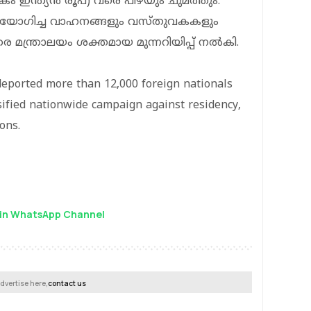
ം ഇന്ത്യൻ രൂപ) വരെ പിഴയും ചുമത്തും.
 ഉപയോഗിച്ച വാഹനങ്ങളും വസ്തുവകകളും
തര മന്ത്രാലയം ശക്തമായ മുന്നറിയിപ്പ് നൽകി.
deported more than 12,000 foreign nationals
sified nationwide campaign against residency,
ons.
in WhatsApp Channel
dvertise here,
contact us