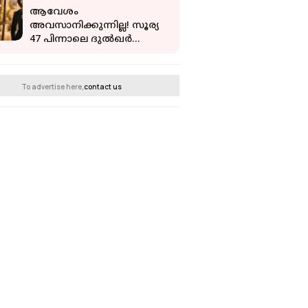
കുഞ്ഞികൃഷ്ണൻ
ആവേശം
അവസാനിക്കുന്നില്ല! സൂര്യ
47 പിന്നാലെ ദുൽഖർ
ചിത്രവുമായി ജിത്തു
മാധവൻ; റിപ്പോർട്ട്
To advertise here,
contact us