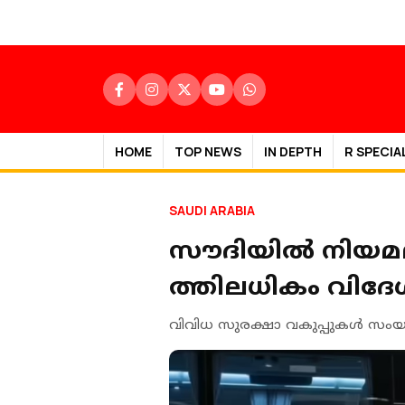
HOME
TOP NEWS
IN DEPTH
R SPECIA
SAUDI ARABIA
സൗദിയിൽ നിയമല
ത്തിലധികം വിദേ
വിവിധ സുരക്ഷാ വകുപ്പുകൾ സം