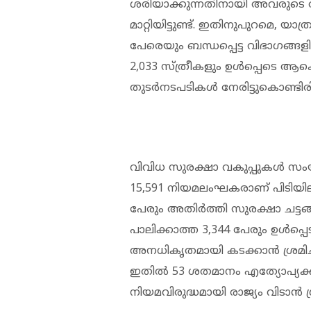
ശരിയാക്കുന്നതിനായി അവരുടെ രാ
മാറ്റിയിട്ടുണ്ട്. ഇതിനുപുറമെ, യാത
പേരെയും ബന്ധപ്പെട്ട വിഭാഗങ്ങളില
2,033 സ്ത്രീകളും ഉൾപ്പെടെ 
തുടർനടപടികൾ നേരിട്ടുകൊണ്ടിരിക
വിവിധ സുരക്ഷാ വകുപ്പുകൾ സ
15,591 നിയമലംഘകരാണ് പിടിയി
പേരും അതിർത്തി സുരക്ഷാ ചട്ട
പാലിക്കാത്ത 3,344 പേരും ഉൾപ്പെ
അനധികൃതമായി കടക്കാൻ ശ്രമിച്
ഇതിൽ 53 ശതമാനം എത്യോപ്യക്
നിയമവിരുദ്ധമായി രാജ്യം വിടാൻ ശ