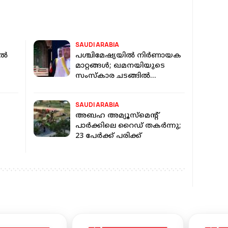
SAUDI ARABIA
ിൽ
പശ്ചിമേഷ്യയിൽ നിർണായക
മാറ്റങ്ങൾ; ഖമനയിയുടെ
സംസ്കാര ചടങ്ങിൽ
ത്ത
പങ്കെടുത്ത് സൗദി
പ്രതിനിധികൾ
SAUDI ARABIA
അബഹ അമ്യൂസ്‌മെന്റ്
പാര്‍ക്കിലെ റൈഡ് തകര്‍ന്നു;
23 പേര്‍ക്ക് പരിക്ക്