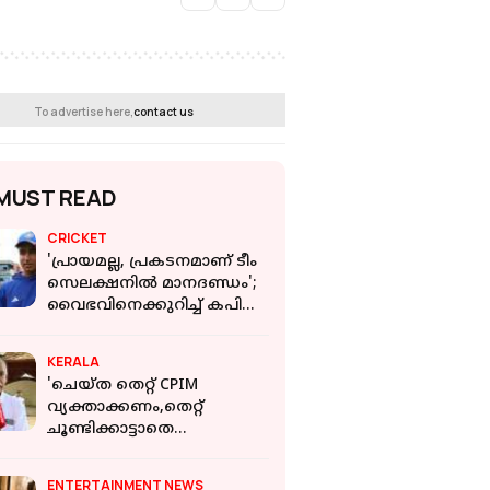
To advertise here,
contact us
MUST READ
CRICKET
'പ്രായമല്ല, പ്രകടനമാണ് ടീം
സെലക്ഷനിൽ മാനദണ്ഡം';
വൈഭവിനെക്കുറിച്ച് കപിൽ
ദേവ്
KERALA
'ചെയ്ത തെറ്റ് CPIM
വ്യക്താക്കണം,തെറ്റ്
ചൂണ്ടിക്കാട്ടാതെ
തിരുത്താനാകില്ല';
മറുപടിയുമായി V
ENTERTAINMENT NEWS