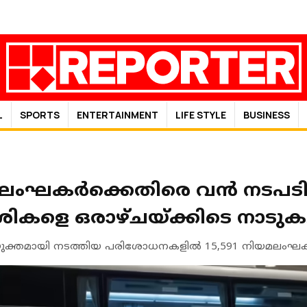
L
SPORTS
ENTERTAINMENT
LIFE STYLE
BUSINESS
ംഘകർക്കെതിരെ വൻ നടപടി; 1
ശികളെ ഒരാഴ്ചയ്ക്കിടെ നാടുക
യുക്തമായി നടത്തിയ പരിശോധനകളിൽ 15,591 നിയമലംഘക