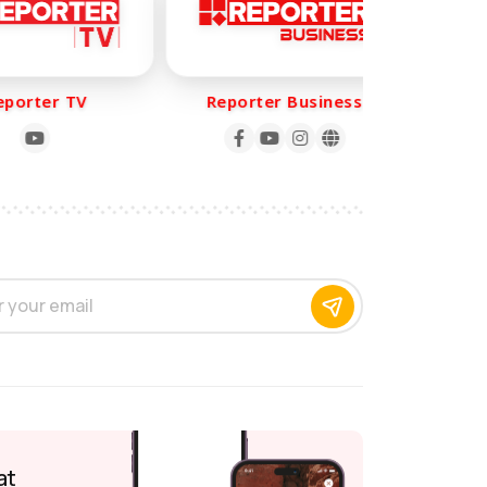
orter TV
Reporter Business
Rep
at