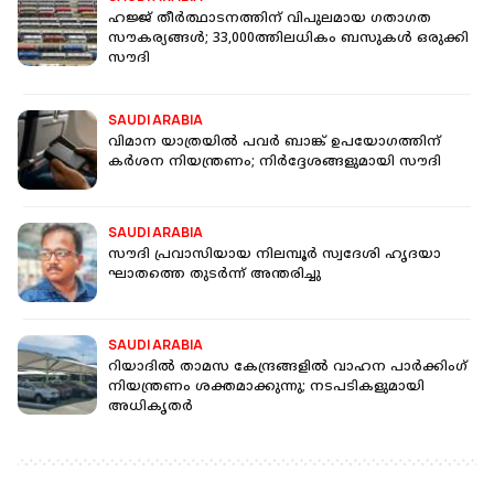
ഹജ്ജ് തീർത്ഥാടനത്തിന് വിപുലമായ ​ഗതാ​ഗത
സൗകര്യങ്ങൾ; 33,000ത്തിലധികം ബസുകൾ ഒരുക്കി
സൗദി
SAUDI ARABIA
വിമാന യാത്രയിൽ പവർ ബാങ്ക് ഉപയോ​ഗത്തിന്
കർശന നിയന്ത്രണം; നിർദ്ദേശങ്ങളുമായി സൗദി
SAUDI ARABIA
സൗദി പ്രവാസിയായ നിലമ്പൂർ സ്വദേശി ഹൃദയാ​
ഘാതത്തെ തുടർന്ന് അന്തരിച്ചു
SAUDI ARABIA
റിയാദിൽ താമസ കേന്ദ്രങ്ങളില്‍ വാഹന പാര്‍ക്കിംഗ്
നിയന്ത്രണം ശക്തമാക്കുന്നു; നടപടികളുമായി
അധികൃതർ