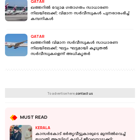
QATAR
ഖത്തറിൽ വ്യോമ ​ഗതാ​ഗതം സാധാരണ
നിലയിലേക്ക്; വിമാന സർവീസുകൾ പുനരാരംഭിച്ച്
കമ്പനികൾ
QATAR
ഖത്തറിൽ വിമാന സർവീസുകൾ സാധാരണ
നിലയിലേക്ക്; ഘട്ടം ഘട്ടമായി കൂടുതൽ
സർവീസുകളെന്ന് അധികൃതർ
To advertise here,
contact us
MUST READ
KERALA
കാസര്‍കോട് ഭര്‍തൃവീട്ടുകാരുടെ മുന്നില്‍വെച്ച്
യുവതി ആസിഡ് കുടിച്ച് ജീവനൊടുക്കി;