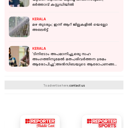
ഭര്‍ത്താവ് കസ്റ്റഡിയില്‍
KERALA
മഴ തുടരും; ഇന്ന് ആറ് ജില്ലകളിൽ യെല്ലോ
അലേർട്ട്
KERALA
'ടിനിടോം അപമാനിച്ചു,ഒരു സഹ
അംഗത്തിനുമേൽ മതപരിവർത്തന ശ്രമം
ആരോപിച്ചു';അൻസിബയുടെ ആരോപണങ്ങൾ
ശരിവച്ച് നീന കുറുപ്പ്
To advertise here,
contact us