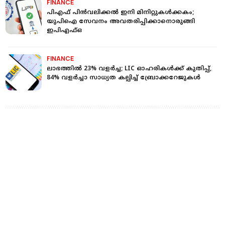
FINANCE
പിഎഫ് പിന്‍വലിക്കല്‍ ഇനി മിനിറ്റുകള്‍ക്കകം;
യുപിഐ സേവനം അവതരിപ്പിക്കാനൊരുങ്ങി
ഇപിഎഫ്ഒ
FINANCE
ലാഭത്തിൽ 23% വളർച്ച; LIC ഓഹരികൾക്ക് കുതിപ്പ്,
84% വളർച്ചാ സാധ്യത കല്പിച്ച് ബ്രോക്കറേജുകൾ