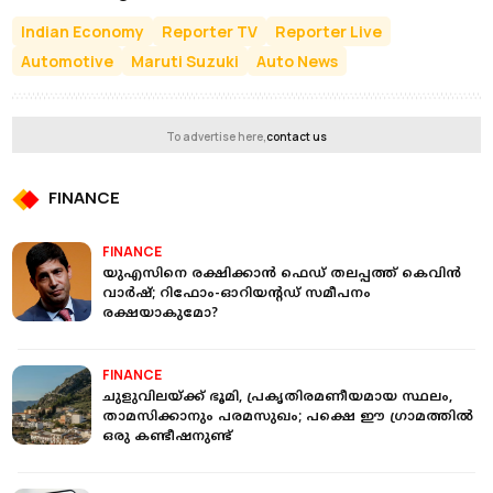
Indian Economy
Reporter TV
Reporter Live
Automotive
Maruti Suzuki
Auto News
To advertise here,
contact us
FINANCE
FINANCE
യുഎസിനെ രക്ഷിക്കാൻ ഫെഡ് തലപ്പത്ത് കെവിൻ
വാർഷ്; റിഫോം-ഓറിയന്റഡ് സമീപനം
രക്ഷയാകുമോ?
FINANCE
ചുളുവിലയ്ക്ക് ഭൂമി, പ്രകൃതിരമണീയമായ സ്ഥലം,
താമസിക്കാനും പരമസുഖം; പക്ഷെ ഈ ഗ്രാമത്തിൽ
ഒരു കണ്ടീഷനുണ്ട്