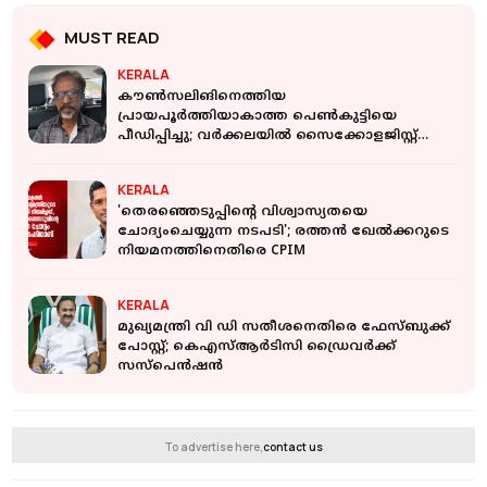
MUST READ
KERALA
കൗൺസലിങിനെത്തിയ
പ്രായപൂർത്തിയാകാത്ത പെൺകുട്ടിയെ
പീഡിപ്പിച്ചു; വർക്കലയിൽ സൈക്കോളജിസ്റ്റ്
അറസ്റ്റിൽ
KERALA
'തെരഞ്ഞെടുപ്പിന്റെ വിശ്വാസ്യതയെ
ചോദ്യംചെയ്യുന്ന നടപടി'; രത്തൻ ഖേൽക്കറുടെ
നിയമനത്തിനെതിരെ CPIM
KERALA
മുഖ്യമന്ത്രി വി ഡി സതീശനെതിരെ ഫേസ്ബുക്ക്
പോസ്റ്റ്; കെഎസ്ആർടിസി ഡ്രൈവർക്ക്
സസ്പെൻഷൻ
To advertise here,
contact us