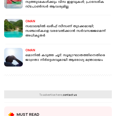
സ്വത്തുടമകൾക്കും വിസ ഇളവുകൾ; പ്രാദേശിക
സ്പോൺസർ ആവശ്യമില്ല
OMAN
സലാലയിൽ ഖരീഫ് സീസണ് തുടക്കമായി;
സഞ്ചാരികളെ വരവേൽക്കാൻ സർവസജ്ജമെന്ന്
അധികൃതർ
OMAN
ഒമാനിൽ കടുത്ത ചൂട്: സൂര്യാഘാതത്തിനെതിരെ
ജാഗ്രതാ നിർദ്ദേശവുമായി ആരോഗ്യ മന്ത്രാലയം
To advertise here,
contact us
MUST READ