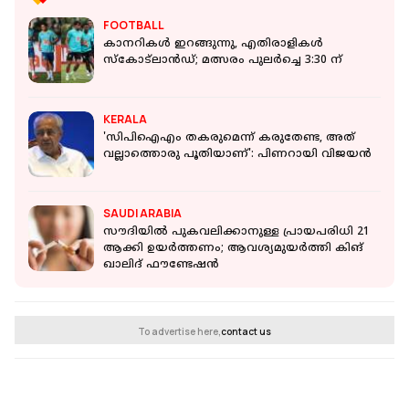
FOOTBALL
കാനറികൾ ഇറങ്ങുന്നു, എതിരാളികൾ
സ്കോട്ലാൻഡ്; മത്സരം പുലർച്ചെ 3:30 ന്
KERALA
'സിപിഐഎം തകരുമെന്ന് കരുതേണ്ട, അത്
വല്ലാത്തൊരു പൂതിയാണ്': പിണറായി വിജയന്‍
SAUDI ARABIA
സൗദിയിൽ പുകവലിക്കാനുള്ള പ്രായപരിധി 21
ആക്കി ഉയർത്തണം; ആവശ്യമുയർത്തി കിങ്
ഖാലിദ് ഫൗണ്ടേഷൻ
To advertise here,
contact us