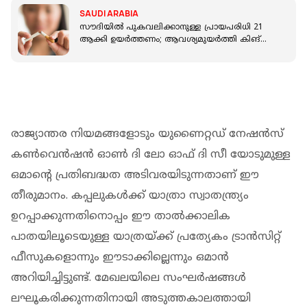
SAUDI ARABIA
സൗദിയിൽ പുകവലിക്കാനുള്ള പ്രായപരിധി 21
ആക്കി ഉയർത്തണം; ആവശ്യമുയർത്തി കിങ്
ഖാലിദ് ഫൗണ്ടേഷൻ
രാജ്യാന്തര നിയമങ്ങളോടും യുണൈറ്റഡ് നേഷൻസ്
കൺവെൻഷൻ ഓൺ ദി ലോ ഓഫ് ദി സീ യോടുമുള്ള
ഒമാന്റെ പ്രതിബദ്ധത അടിവരയിടുന്നതാണ് ഈ
തീരുമാനം. കപ്പലുകൾക്ക് യാത്രാ സ്വാതന്ത്ര്യം
ഉറപ്പാക്കുന്നതിനൊപ്പം ഈ താൽക്കാലിക
പാതയിലൂടെയുള്ള യാത്രയ്ക്ക് പ്രത്യേകം ട്രാൻസിറ്റ്
ഫീസുകളൊന്നും ഈടാക്കില്ലെന്നും ഒമാൻ
അറിയിച്ചിട്ടുണ്ട്. മേഖലയിലെ സംഘർഷങ്ങൾ
ലഘൂകരിക്കുന്നതിനായി അടുത്തകാലത്തായി