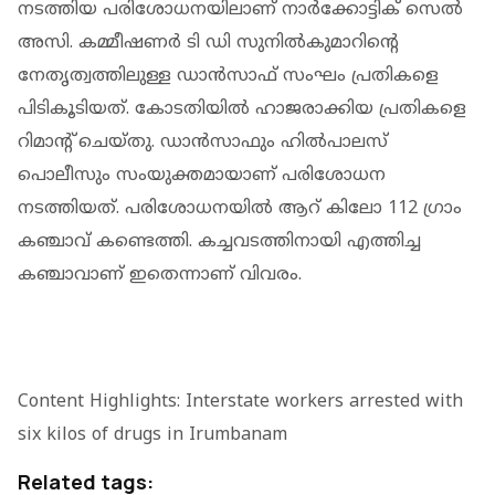
നടത്തിയ പരിശോധനയിലാണ് നാർക്കോട്ടിക് സെൽ
അസി. കമ്മീഷണർ ടി ഡി സുനിൽകുമാറിൻ്റെ
നേതൃത്വത്തിലുള്ള ഡാൻസാഫ് സംഘം പ്രതികളെ
പിടികൂടിയത്. കോടതിയിൽ ഹാജരാക്കിയ പ്രതികളെ
റിമാൻ്റ് ചെയ്തു. ഡാൻസാഫും ഹില്‍പാലസ്
പൊലീസും സംയുക്തമായാണ് പരിശോധന
നടത്തിയത്. പരിശോധനയില്‍ ആറ് കിലോ 112 ഗ്രാം
കഞ്ചാവ് കണ്ടെത്തി. കച്ചവടത്തിനായി എത്തിച്ച
കഞ്ചാവാണ് ഇതെന്നാണ് വിവരം.
Content Highlights: Interstate workers arrested with
six kilos of drugs in Irumbanam
Related tags: