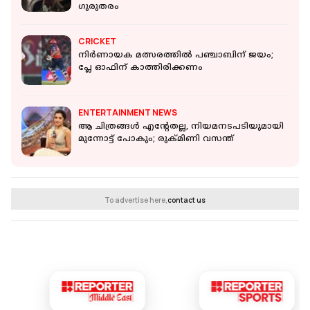
ഗുരുതരം
CRICKET
നിർണായക മത്സരത്തിൽ പഞ്ചാബിന് ജയം;
പ്ലേ ഓഫിന് കാത്തിരിക്കണം
ENTERTAINMENT NEWS
ആ ചിത്രങ്ങള്‍ എന്റേതല്ല, നിയമനടപടിയുമായി
മുന്നോട്ട് പോകും; രുക്മിണി വസന്ത്
To advertise here,
contact us