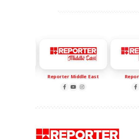
r Life
Reporter Middle East
Report