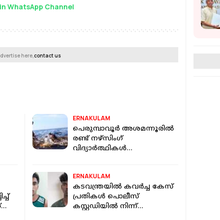
in WhatsApp Channel
dvertise here,
contact us
ERNAKULAM
പെരുമ്പാവൂർ അശമന്നൂരിൽ
രണ്ട് നഴ്സിംഗ്
വിദ്യാർത്ഥികൾ
ഒഴുക്കിൽപ്പെട്ട് മരിച്ചു
ERNAKULAM
കടവന്ത്രയിൽ കവർച്ച കേസ്
്ച്
പ്രതികൾ പൊലീസ്
്
കസ്റ്റഡിയിൽ നിന്ന്
ചാടിപ്പോയി; ഒരാളെ പിടികൂടി