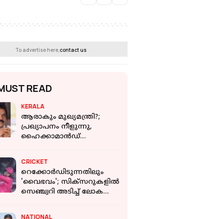
To advertise here,
contact us
MUST READ
KERALA
ആരാകും മുഖ്യമന്ത്രി?;
പ്രഖ്യാപനം നീളുന്നു,
ഹൈക്കാമാന്‍ഡ്
തീരുമാനത്തിനായി
കാത്തിരിപ്പ്
CRICKET
റെക്കോർഡിടുന്നതിലും
'വൈഭവം'; സിക്സറുകളിൽ
സെഞ്ച്വറി അടിച്ച് ലോക
റെക്കോർഡ്
NATIONAL