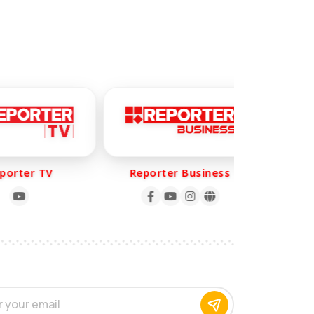
orter TV
Reporter Business
Rep