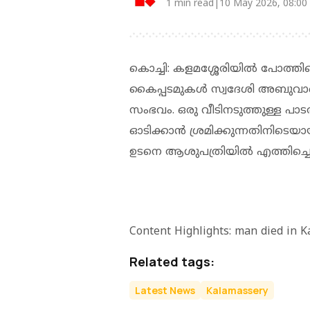
1 min read|10 May 2026, 08:00
കൊച്ചി: കളമശ്ശേരിയില്‍ പോത്തി
കൈപ്പടമുകള്‍ സ്വദേശി അബുവാണ്
സംഭവം. ഒരു വീടിനടുത്തുള്ള പാടത
ഓടിക്കാന്‍ ശ്രമിക്കുന്നതിനിടെയ
ഉടനെ ആശുപത്രിയില്‍ എത്തിച്ചെങ്
Content Highlights: man died in K
Related tags:
Latest News
Kalamassery