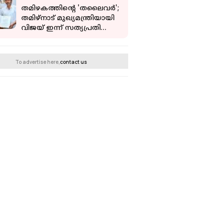
തമിഴകത്തിന്റെ 'തലൈവര്‍';
തമിഴ്‌നാട് മുഖ്യമന്ത്രിയായി
വിജയ് ഇന്ന് സത്യപ്രതിജ്ഞ
ചെയ്ത്
അധികാരമേല്‍ക്കും
To advertise here,
contact us