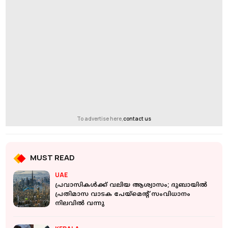
To advertise here,
contact us
MUST READ
UAE
പ്രവാസികൾക്ക് വലിയ ആശ്വാസം; ദുബായിൽ
പ്രതിമാസ വാടക പേയ്‌മെന്റ് സംവിധാനം
നിലവിൽ വന്നു