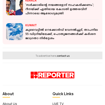
KERALA
'സര്‍ക്കാരിന്റെ നയങ്ങളോട് സഹകരിക്കണം';
റീനയ്ക്ക് എതിരായ കോടതി ഉത്തരവിന്
പിന്നാലെ ആരോഗ്യമന്ത്രി
KUWAIT
കുവൈറ്റിൽ റെക്കോർഡ് വേനൽച്ചൂട്, താപനില
55 ഡി​ഗ്രിയിലേക്ക്, പൊതുജനങ്ങൾക്ക് കർശന
ജാഗ്രതാ നിർദ്ദേശം
To advertise here,
contact us
About
Quick Links
About Us
LIVE TV