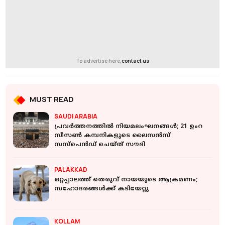
To advertise here,
contact us
MUST READ
SAUDI ARABIA
പ്രവർത്തനത്തിൽ നിയമലംഘനങ്ങൾ; 21 ഉംറ
സീസൺ കമ്പനികളുടെ ലൈസൻസ്
സസ്പെൻഡ് ചെയ്ത് സൗദി
PALAKKAD
ഒറ്റപ്പാലത്ത് തെരുവ് നായയുടെ ആക്രമണം;
സഹോദരങ്ങൾക്ക് കടിയേറ്റു
KOLLAM