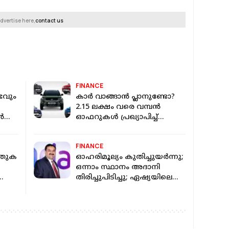
dvertise here,
contact us
FINANCE
ഭവും
കാർ വാങ്ങാൻ പ്ലാനുണ്ടോ?
2.15 ലക്ഷം വരെ വമ്പൻ
ൻ
ഓഫറുകൾ പ്രഖ്യാപിച്ച്
ഹ്യുണ്ടായി, മാരുതി, ടാറ്റ
ും
FINANCE
നതുക
ഓഹരിമൂല്യം കുതിച്ചുയർന്നു;
ഒന്നാം സ്ഥാനം അദാനി
തിരിച്ചുപിടിച്ചു; ഏഷ്യയിലെ
ച്
നമ്പർ വൺ പണക്കാരൻ
ഗൗതം അദാനി