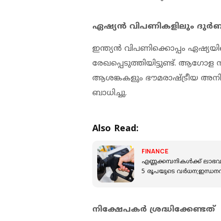
ഏഷ്യൻ വിപണികളിലും ദു
ഇന്ത്യൻ വിപണിക്കൊപ്പം ഏഷ്യയ
രേഖപ്പെടുത്തിയിട്ടുണ്ട്. ആഗോള സ
ആശങ്കകളും ഭൗമരാഷ്ട്രീയ അനിശ
ബാധിച്ചു.
Also Read:
FINANCE
എണ്ണക്കമ്പനികൾക്ക് ലാഭ
5 രൂപയുടെ വർധന;ഇന്ധനവി
നിക്ഷേപകർ ശ്രദ്ധിക്കേണ്ടത്