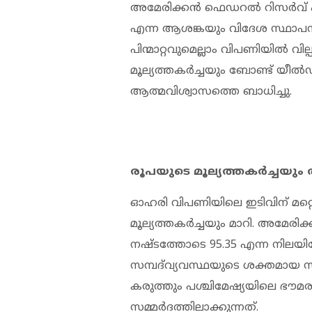
അമേരിക്കൻ ഫെഡറൽ റിസർവ് പ
എന്ന ആശങ്കയും വിദേശ സ്ഥാപ
പിന്മാറ്റവുമെല്ലാം വിപണിയിൽ വില
മൂല്യത്തകർച്ചയും ബോണ്ട് യീ
ആത്മവിശ്വാസത്തെ ബാധിച്ചു.
രൂപയുടെ മൂല്യത്തകർച്ചയും ത
ഓഹരി വിപണിയിലെ ഇടിവിന് മറ്
മൂല്യത്തകർച്ചയും മാറി. അമേ
നഷ്ടത്തോടെ 95.35 എന്ന നിലയില
സമ്പദ്‌വ്യവസ്ഥയുടെ ശക്തമ
കരുത്തും പശ്ചിമേഷ്യയിലെ ഭൗമ
സമ്മർദത്തിലാക്കുന്നത്.