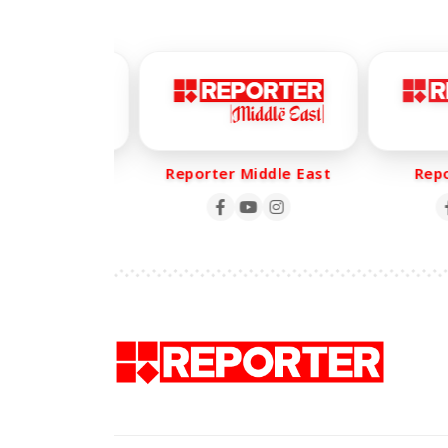
er Life
Reporter Middle East
Report