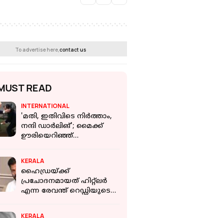
To advertise here,
contact us
MUST READ
INTERNATIONAL
'മതി, ഇതിവിടെ നിര്‍ത്താം,
നന്ദി ഡാര്‍ലിങ്'; മൈക്ക്
ഊരിയെറിഞ്ഞ്
അഭിമുഖത്തില്‍ നിന്നും
ഇറങ്ങിപ്പോയി ട്രംപ്
KERALA
ഹൈഡ്രയ്ക്ക്
പ്രചോദനമായത് ഹിറ്റ്‌ലര്‍
എന്ന രേവന്ത് റെഡ്ഡിയുടെ
പ്രസ്താവന അങ്ങേയറ്റം
ഞെട്ടിക്കുന്നത്: പിണറായി
KERALA