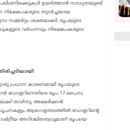
ലിശനിരക്കുകൾ ഉയർത്താൻ സാധ്യതയുണ്ട്
ന നിക്ഷേപകരുടെ തുടർച്ചയായ
്പനാ സമ്മർദ്ദം ശക്തമാക്കി. രൂപയുടെ
ൽഡുകളുടെ വർധനവും നിക്ഷേപകരുടെ
ിരിച്ചടിയായി
റൊരു പ്രധാന കാരണമായി രൂപയുടെ
രിക്കൻ ഡോളറിനെതിരെ രൂപ 17 പൈസ
േക്ക് താഴ്ന്നു. അമേരിക്കൻ
ായ സൂചനകളും ആഗോളതലത്തിൽ ഡോളറിന്റെ
രാഷ്ട്രീയ അനിശ്ചിതത്വവുമാണ് രൂപയെ