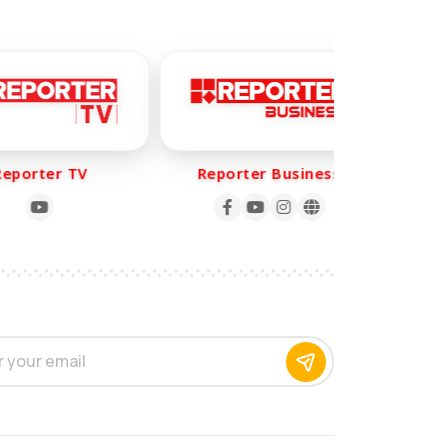
orter TV
Reporter Business
Rep