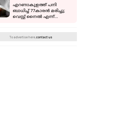
എറണാകുളത്ത് പനി
ബാധിച്ച് 77കാരന്‍ മരിച്ചു;
വെസ്റ്റ് നൈല്‍ എന്ന്
സംശയം
To advertise here,
contact us