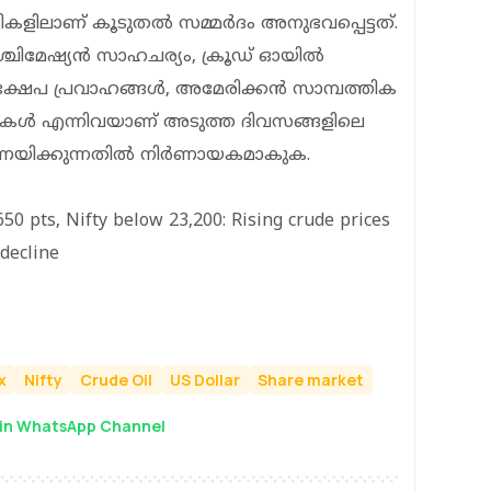
ികളിലാണ് കൂടുതൽ സമ്മർദം അനുഭവപ്പെട്ടത്.
ശ്ചിമേഷ്യൻ സാഹചര്യം, ക്രൂഡ് ഓയിൽ
ക്ഷേപ പ്രവാഹങ്ങൾ, അമേരിക്കൻ സാമ്പത്തിക
ചനകൾ എന്നിവയാണ് അടുത്ത ദിവസങ്ങളിലെ
ർണയിക്കുന്നതിൽ നിർണായകമാകുക.
50 pts, Nifty below 23,200: Rising crude prices
decline
x
Nifty
Crude Oil
US Dollar
Share market
in WhatsApp Channel