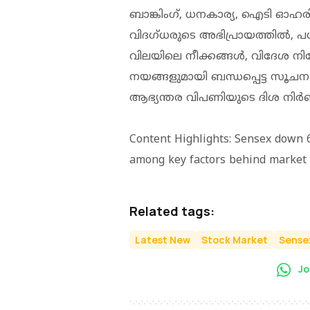
ബാങ്കിംഗ്, ധനകാര്യ, ഐടി ഓഹര
വിദഗ്ധരുടെ അഭിപ്രായത്തിൽ, പ
വിലയിലെ നീക്കങ്ങൾ, വിദേശ നി
നയങ്ങളുമായി ബന്ധപ്പെട്ട സൂ
ആഭ്യന്തര വിപണിയുടെ ദിശ നി
Content Highlights: Sensex down 6
among key factors behind market 
Related tags:
Latest New
Stock Market
Sense
Jo