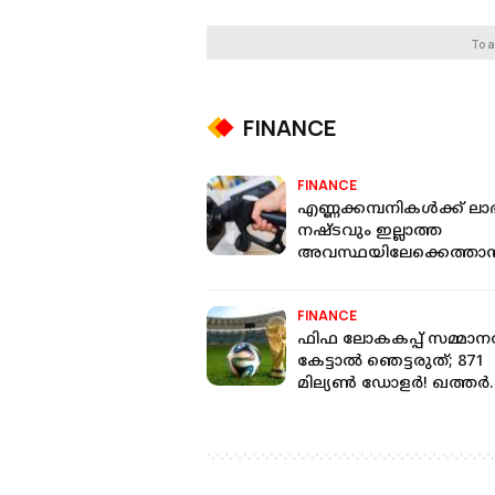
To a
FINANCE
FINANCE
എണ്ണക്കമ്പനികൾക്ക് ലാ
നഷ്ടവും ഇല്ലാത്ത
അവസ്ഥയിലേക്കെത്താ
വേണ്ടത് 5 രൂപയുടെ
വർധന;ഇന്ധനവില വീണ്ട
FINANCE
കൂടുമോ?
ഫിഫ ലോകകപ്പ് സമ്മാ
കേട്ടാല്‍ ഞെട്ടരുത്; 871
മില്യണ്‍ ഡോളര്‍! ഖത്തര്‍
ലോകകപ്പിനെ അപേക്ഷിച്
49% വര്‍ധന