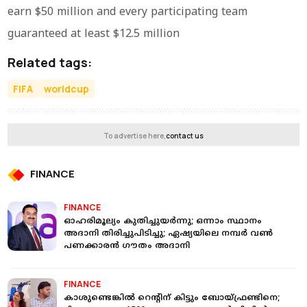
earn $50 million and every participating team
guaranteed at least $12.5 million
Related tags:
FIFA
worldcup
To advertise here,
contact us
FINANCE
FINANCE
ഓഹരിമൂല്യം കുതിച്ചുയർന്നു; ഒന്നാം സ്ഥാനം
അദാനി തിരിച്ചുപിടിച്ചു; ഏഷ്യയിലെ നമ്പർ വൺ
പണക്കാരൻ ഗൗതം അദാനി
FINANCE
കാശുണ്ടെങ്കില്‍ റെന്റിന് കിട്ടും ബോയ്ഫ്രണ്ടിനെ;