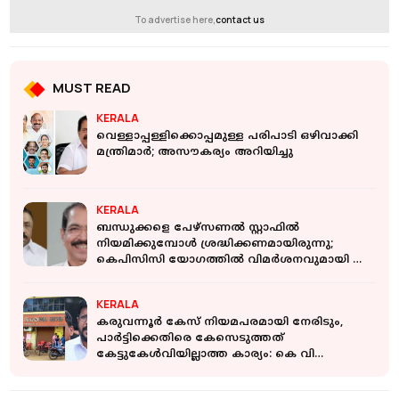
To advertise here,
contact us
MUST READ
KERALA
വെള്ളാപ്പള്ളിക്കൊപ്പമുള്ള പരിപാടി ഒഴിവാക്കി
മന്ത്രിമാര്‍; അസൗകര്യം അറിയിച്ചു
KERALA
ബന്ധുക്കളെ പേഴ്‌സണൽ സ്റ്റാഫിൽ
നിയമിക്കുമ്പോൾ ശ്രദ്ധിക്കണമായിരുന്നു;
കെപിസിസി യോഗത്തിൽ വിമർശനവുമായി എം
എം ഹസൻ
KERALA
കരുവന്നൂർ കേസ് നിയമപരമായി നേരിടും,
പാർട്ടിക്കെതിരെ കേസെടുത്തത്
കേട്ടുകേൾവിയില്ലാത്ത കാര്യം: കെ വി
അബ്ദുൾഖാദർ