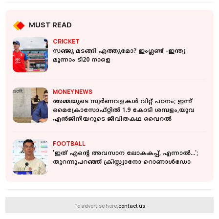
MUST READ
CRICKET
സഞ്ജു മടങ്ങി എത്തുമോ? ഇംഗ്ലണ്ട് -ഇന്ത്യ
മൂന്നാം ടി20 നാളെ
MONEY NEWS
അമ്മയുടെ സ്വർണവളകൾ വിറ്റ് പഠനം; ഇന്ന്
മൈക്രോസോഫ്റ്റിൽ 1.9 കോടി ശമ്പളം,യുവ
എൻജിനീയറുടെ ജീവിതകഥ വൈറൽ
FOOTBALL
'ഇത് എന്‍റെ അവസാന ലോകകപ്പ്, എന്നാൽ...';
തുറന്നുപറഞ്ഞ് ക്രിസ്റ്റ്യാനോ റൊണാൾഡോ
To advertise here,
contact us