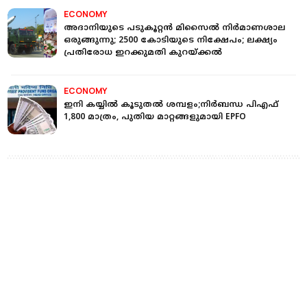
ECONOMY
അദാനിയുടെ പടുകൂറ്റൻ മിസൈൽ നിർമാണശാല
ഒരുങ്ങുന്നു; 2500 കോടിയുടെ നിക്ഷേപം; ലക്ഷ്യം
പ്രതിരോധ ഇറക്കുമതി കുറയ്ക്കൽ
ECONOMY
ഇനി കയ്യിൽ കൂടുതൽ ശമ്പളം;നിർബന്ധ പിഎഫ്
1,800 മാത്രം, പുതിയ മാറ്റങ്ങളുമായി EPFO