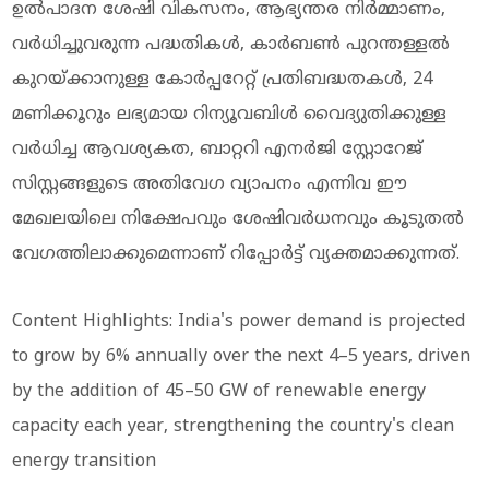
ഉല്‍പാദന ശേഷി വികസനം, ആഭ്യന്തര നിര്‍മ്മാണം,
വര്‍ധിച്ചുവരുന്ന പദ്ധതികള്‍, കാര്‍ബണ്‍ പുറന്തള്ളല്‍
കുറയ്ക്കാനുള്ള കോര്‍പ്പറേറ്റ് പ്രതിബദ്ധതകള്‍, 24
മണിക്കൂറും ലഭ്യമായ റിന്യൂവബിള്‍ വൈദ്യുതിക്കുള്ള
വര്‍ധിച്ച ആവശ്യകത, ബാറ്ററി എനര്‍ജി സ്റ്റോറേജ്
സിസ്റ്റങ്ങളുടെ അതിവേഗ വ്യാപനം എന്നിവ ഈ
മേഖലയിലെ നിക്ഷേപവും ശേഷിവര്‍ധനവും കൂടുതല്‍
വേഗത്തിലാക്കുമെന്നാണ് റിപ്പോര്‍ട്ട് വ്യക്തമാക്കുന്നത്.
Content Highlights: India's power demand is projected
to grow by 6% annually over the next 4–5 years, driven
by the addition of 45–50 GW of renewable energy
capacity each year, strengthening the country's clean
energy transition