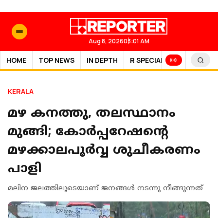
Aug 8, 2026
03:01 AM
HOME
TOP NEWS
IN DEPTH
R SPECIAL
SPORTS
KERALA
മഴ കനത്തു, തലസ്ഥാനം
മുങ്ങി; കോർപ്പറേഷൻ്റെ
മഴക്കാലപൂര്‍വ്വ ശുചീകരണം
പാളി
മലിന ജലത്തിലൂടെയാണ് ജനങ്ങള്‍ നടന്നു നീങ്ങുന്നത്