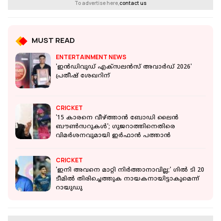
To advertise here,
contact us
MUST READ
ENTERTAINMENT NEWS
'ഇൻഡിവുഡ് എക്സലൻസ് അവാർഡ് 2026'
പ്രതീഷ് ശേഖറിന്
CRICKET
'15 കാരനെ വീഴ്ത്താൻ ബോഡി ലൈൻ
ബൗൺസറുകൾ'; ഗുജറാത്തിനെതിരെ
വിമർശനവുമായി ഇർഫാൻ പത്താൻ
CRICKET
'ഇനി അവനെ മാറ്റി നിർത്താനാവില്ല;' ഗിൽ ടി 20
ടീമിൽ തിരിച്ചെത്തുക നായകനായിട്ടാകുമെന്ന്
റായുഡു