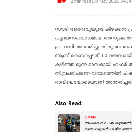
2 min read|30 May 2026, 04:34
സൗദി അറേബ്യയുടെ കിഴക്കൻ 
ഹൃദയസംബന്ധമായ അസുഖത്തെ തു
പ്രവാസി അന്തരിച്ചു. തിരുവനന
ആണ് മരണപ്പെട്ടത്. 60 വയസായ
കഴിഞ്ഞ മൂന്ന് മാസമായി ഹഫ
തീവ്രപരിചരണ വിഭാഗത്തിൽ ചികിത
രാവിലെയോടെയാണ് അന്തരിച്ചത്
Also Read:
OMAN
അപകട സാധ്യത കൂടുതൽ; 
ബൈക്കുകൾക്ക് നിയന്ത്ര