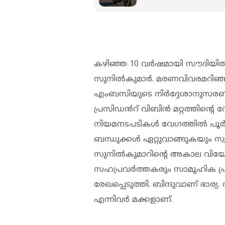
കഴിഞ്ഞ 10 വർഷമായി സൗദിയി
സുനിൽകുമാർ. മരണവിവരമറിഞ്ഞത
എംബസിയുടെ നിർദ്ദേശാനുസ
പ്രസിഡൻറ് വിബിൻ മറ്റത്തിന്‍റ
നിയമനടപടികൾ വേഗത്തിൽ പൂർത്തി
ബന്ധുക്കൾ ഏറ്റുവാങ്ങുകയും സ
സുനിൽകുമാറിന്‍റെ അകാല വിയ
സഹപ്രവർത്തകരും സാമൂഹിക പ
രേഖപ്പെടുത്തി. ബിന്ദുവാണ് ഭാര
എന്നിവർ മക്കളാണ്.