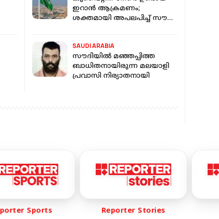
ഇറാൻ ആക്രമണം;
ശക്തമായി അപലപിച്ച് സൗദി
ായി;
അറേബ്യ
ദി
SAUDI ARABIA
സൗദിയിൽ മഞ്ഞപ്പിത്ത
ബാധിതനായിരുന്ന മലയാളി
പ്രവാസി നിര്യാതനായി
rter Sports
Reporter Stories
R