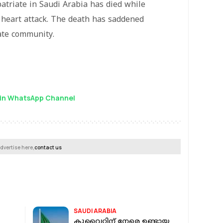
patriate in Saudi Arabia has died while
 heart attack. The death has saddened
iate community.
in WhatsApp Channel
dvertise here,
contact us
SAUDI ARABIA
കുവൈറ്റിന് നേരെ ഉണ്ടായ