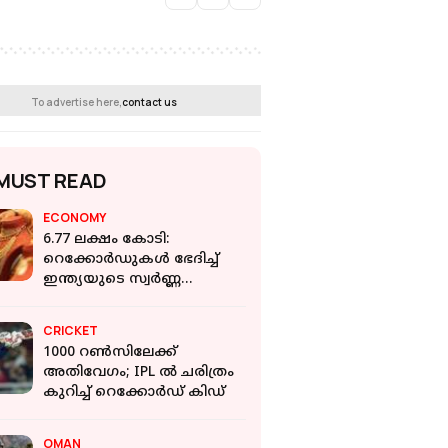
To advertise here,
contact us
MUST READ
ECONOMY
6.77 ലക്ഷം കോടി:
റെക്കോർഡുകൾ ഭേദിച്ച്
ഇന്ത്യയുടെ സ്വർണ്ണ
ഇറക്കുമതി; പ്രതിരോധം
തീർക്കാന്‍ ഗോള്‍ഡ്
CRICKET
എക്സ്ചേഞ്ച്
1000 റൺസിലേക്ക്
അതിവേഗം; IPL ൽ ചരിത്രം
കുറിച്ച് റെക്കോർഡ് കിഡ്
OMAN