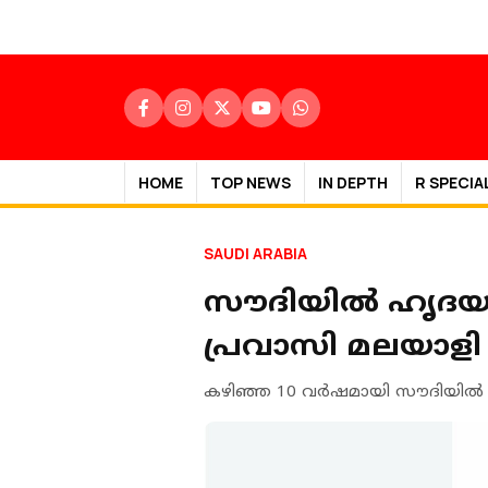
HOME
TOP NEWS
IN DEPTH
R SPECIA
SAUDI ARABIA
സൗദിയിൽ ഹൃദയാഘ
പ്രവാസി മലയാളി മ
കഴിഞ്ഞ 10 വർഷമായി സൗദിയിൽ