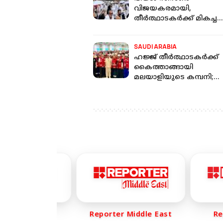
വിജയകരമായി,
തീർത്ഥാടകർക്ക് മികച്ച
സൗകര്യങ്ങൾ ഒരുക്കാന
വിലയിരുത്തലുമായി സൗ
SAUDI ARABIA
ഹജ്ജ് തീർത്ഥാടകർക്ക്
കൈത്താങ്ങായി
മലയാളിയുടെ കമ്പനി;
ശ്രദ്ധേയമായി ഡോ.
ഷംഷീറിന്റെ ആർപിഎം
സേവനങ്ങൾ
rter Life
Reporter Middle East
Repo