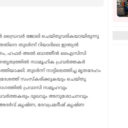
ൽ ഡ്രൈവർ ജോലി ചെയ്തുവരികയായിരുന്നു
ിനെ തുടർന്ന് റിയാദിലെ ഇന്ത്യൻ
രണം, ഹഫർ അൽ ബാത്തീൻ ഒഐസിസി
െ നേതൃത്വത്തിൽ സാമൂഹിക പ്രവർത്തകർ
യാക്കി. തുടർന്ന് നാട്ടിലെത്തിച്ച മൃതദേഹം
്വദേശത്ത് സംസ്കരിക്കുകയും ചെയ്തു.
ോഗത്തിൽ പ്രവാസി സമൂഹവും
്രവർത്തകരും ദുഖവും അനുശോചനവും
്യ. അദർവ് കൃഷ്ണ, ദേവപ്രമദീഷ് കൃഷ്ണ