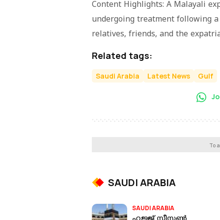
Content Highlights: A Malayali ex
undergoing treatment following a
relatives, friends, and the expatr
Related tags:
Saudi Arabia
Latest News
Gulf
Jo
To a
SAUDI ARABIA
SAUDI ARABIA
ഹജ്ജ് സീസൺ