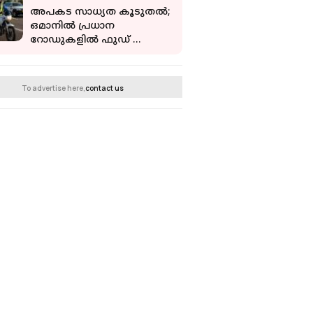
അപകട സാധ്യത കൂടുതൽ;
ഒമാനിൽ പ്രധാന
റോഡുകളിൽ ഫുഡ് ​
ഡെലിവറി ബൈക്കുകൾക്ക്
നിയന്ത്രണം
To advertise here,
contact us