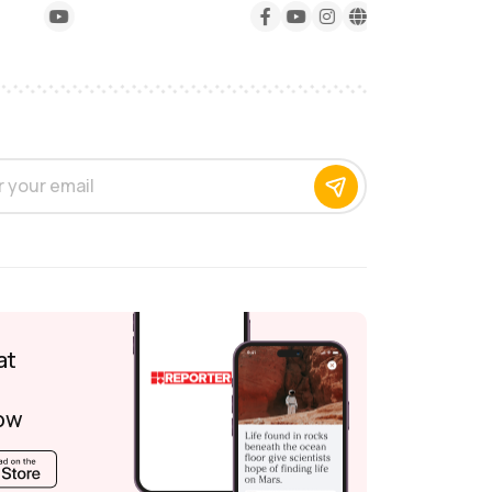
at
ow