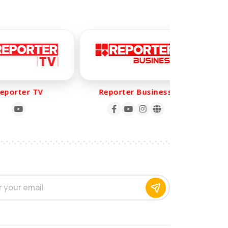
orter TV
Reporter Business
Rep