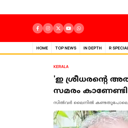
HOME
TOP NEWS
IN DEPTH
R SPECIA
KERALA
'ഇ ശ്രീധരൻ്റെ അത
സമരം കാണേണ്ടിവര
സില്‍വര്‍ ലൈനില്‍ കണ്ടതുപോലെയുള