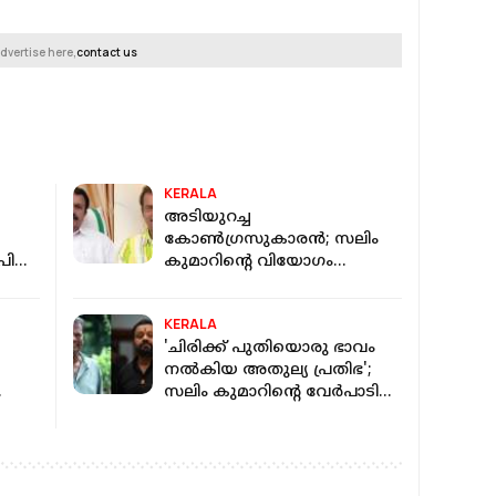
dvertise here,
contact us
KERALA
അടിയുറച്ച
കോൺഗ്രസുകാരൻ; സലിം
പി
കുമാറിന്റെ വിയോഗം
രാഷ്ട്രീയ രംഗത്തും
്ച്
സിനിമയ്ക്കും തീരാനഷ്ടം:
KERALA
മന്ത്രി കെ മുരളീധരൻ
'ചിരിക്ക് പുതിയൊരു ഭാവം
നല്‍കിയ അതുല്യ പ്രതിഭ';
സലിം കുമാറിന്റെ വേര്‍പാടില്‍
സുരേഷ് ഗോപി