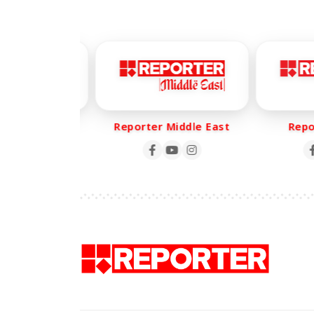
er Life
Reporter Middle East
Report