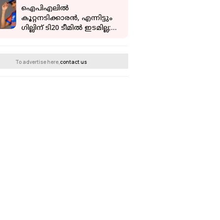
ഐപിഎലില്‍
കൂറ്റനടിക്കാരന്‍, എന്നിട്ടും
ഗില്ലിന് ടി20 ടീമില്‍ ഇടമില്ല;
കാരണം പറഞ്ഞ്
ബിസിസിഐ
To advertise here,
contact us