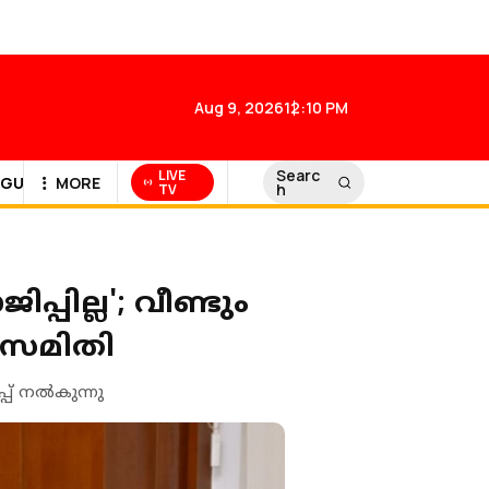
Aug 9, 2026
12:10 PM
Searc
LIVE
GULF NEWS
MORE
h
TV
പില്ല'; വീണ്ടും
ധ സമിതി
് നല്‍കുന്നു