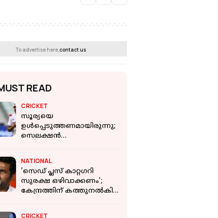
To advertise here,
contact us
MUST READ
CRICKET
സൂര്യയെ
ഉള്‍പ്പെടുത്തണമായിരുന്നു;
സെലക്ഷന്‍
കമ്മിറ്റിക്കെതിരെ ആര്‍
അശ്വിന്‍
NATIONAL
'സെഡ് പ്ലസ് കാറ്റഗറി
സുരക്ഷ ഒഴിവാക്കണം';
കേന്ദ്രത്തിന് കത്തുനല്‍കി
അണ്ണാമലൈ
CRICKET