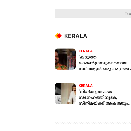
To a
KERALA
KERALA
'കടുത്ത
കോൺഗ്രസുകാരനായ
സലിമേട്ടൻ ഒരു കടുത്ത 
ജയരാജേട്ടൻ ഫാൻ
ആയിരുന്നു'; അനുസ്മരിച
KERALA
നടൻ സുബീഷ് സുധി
'നിഷ്കളങ്കമായ
സ്നേഹത്തിനുടമ,
സിനിമയ്ക്ക് അകത്തും
പുറത്തും നല്ല സുഹൃത്ത്';
സലിം കുമാറിൻ്റെ വിയോ​
ഗത്തിൽ മോഹൻലാൽ