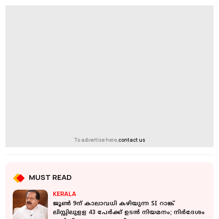
To advertise here,
contact us
MUST READ
KERALA
ജൂൺ 9ന് കാലാവധി കഴിയുന്ന SI റാങ്ക്
ലിസ്റ്റിലുളള 43 പേർക്ക് ഉടൻ നിയമനം; നിർദേശം