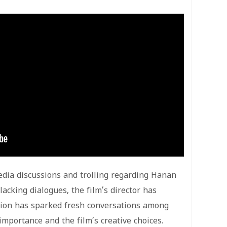
media discussions and trolling regarding Hanan
lacking dialogues, the film’s director has
ation has sparked fresh conversations among
mportance and the film’s creative choices.