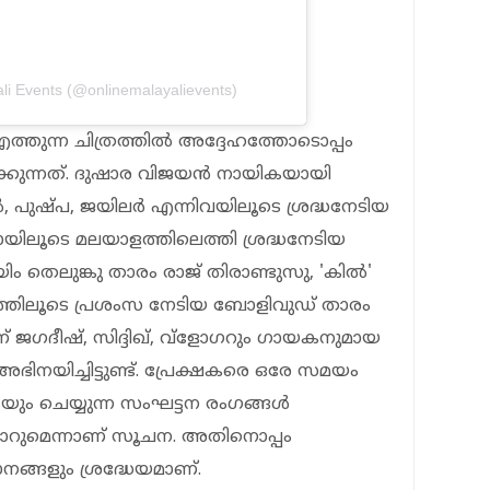
ali Events (@onlinemalayalievents)
തുന്ന ചിത്രത്തിൽ അദ്ദേഹത്തോടൊപ്പം
കുന്നത്. ദുഷാര വിജയൻ നായികയായി
ൽ, പുഷ്പ, ജയിലർ എന്നിവയിലൂടെ ശ്രദ്ധനേടിയ
യിലൂടെ മലയാളത്തിലെത്തി ശ്രദ്ധനേടിയ
 തെലുങ്കു താരം രാജ് തിരാണ്ടുസു, 'കിൽ'
ിത്രത്തിലൂടെ പ്രശംസ നേടിയ ബോളിവുഡ് താരം
് ജഗദീഷ്, സിദ്ദിഖ്, വ്‌ളോഗറും ഗായകനുമായ
ഭിനയിച്ചിട്ടുണ്ട്. പ്രേക്ഷകരെ ഒരേ സമയം
ുകയും ചെയ്യുന്ന സംഘട്ടന രംഗങ്ങൾ
മാറുമെന്നാണ് സൂചന. അതിനൊപ്പം
ാനങ്ങളും ശ്രദ്ധേയമാണ്.