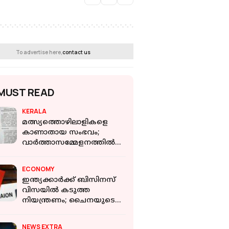
To advertise here,
contact us
MUST READ
KERALA
മത്സ്യത്തൊഴിലാളികളെ
കാണാതായ സംഭവം;
വാര്‍ത്താസമ്മേളനത്തില്‍
മറുപടി നല്‍കാതെ
പത്രക്കുറിപ്പിറക്കി ഫിഷറീസ്
ECONOMY
മന്ത്രി
ഇന്ത്യക്കാർക്ക് ബിസിനസ്
വിസയിൽ കടുത്ത
നിയന്ത്രണം; ചൈനയുടെ
പുതിയ നീക്കം
കമ്പനികൾക്ക്
NEWS EXTRA