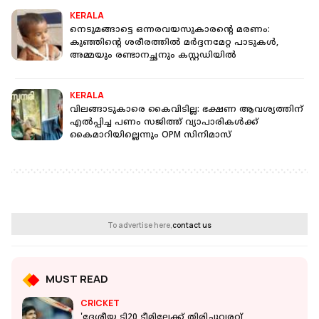
KERALA
നെടുമങ്ങാട്ടെ ഒന്നരവയസുകാരന്റെ മരണം:
കുഞ്ഞിന്റെ ശരീരത്തിൽ മർദ്ദനമേറ്റ പാടുകൾ,
അമ്മയും രണ്ടാനച്ഛനും കസ്റ്റഡിയിൽ
KERALA
വിലങ്ങാടുകാരെ കൈവിടില്ല: ഭക്ഷണ ആവശ്യത്തിന്
എൽപ്പിച്ച പണം സജിത്ത് വ്യാപാരികൾക്ക്
കൈമാറിയില്ലെന്നും OPM സിനിമാസ്
To advertise here,
contact us
MUST READ
CRICKET
'ദേശീയ ടി20 ടീമിലേക്ക് തിരിച്ചുവരവ്