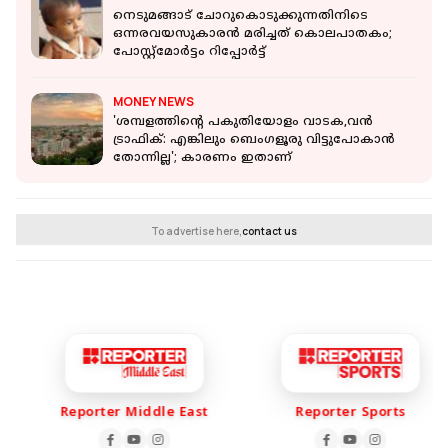
നെടുമങ്ങാട് ചോറുകൊടുക്കുന്നതിനിടെ
ഒന്നരവയസുകാരന്‍ മരിച്ചത് കൊലപാതകം;
പോസ്റ്റ്‌മോര്‍ട്ടം റിപ്പോര്‍ട്ട്
MONEY NEWS
'ശമ്പളത്തിന്‍റെ പകുതിയോളം വാടക,വന്‍
ട്രാഫിക്: എങ്കിലും ബെംഗളൂരു വിട്ടുപോകാന്‍
തോന്നില്ല'; കാരണം ഇതാണ്
To advertise here,
contact us
Reporter Middle East
Reporter Sports