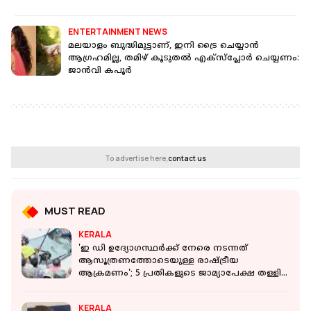
ENTERTAINMENT NEWS
മലയാളം ബുദ്ധിമുട്ടാണ്, ഇനി ട്രൈ ചെയ്യാൻ
ആഗ്രഹമില്ല, തമിഴ് കൂടുതൽ എക്സ്പ്ലോർ ചെയ്യണം:
ജാൻവി കപൂർ
To advertise here,
contact us
MUST READ
KERALA
'ഇ ഡി ഉദ്യോഗസ്ഥർക്ക് നേരെ നടന്നത്
ആസൂത്രണത്തോടെയുള്ള രാഷ്ട്രീയ
ആക്രമണം'; 5 പ്രതികളുടെ ജാമ്യാപേക്ഷ തള്ളി
കോടതി
KERALA