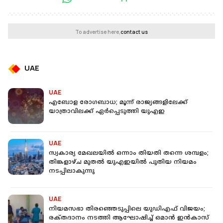
To advertise here,
contact us
UAE
UAE
എബോള രോ​ഗബാധ; മൂന്ന് രാജ്യങ്ങളിലേക്ക്
യാത്രാവിലക്ക് ഏർപ്പെടുത്തി യുഎഇ
UAE
സ്വകാര്യ മേഖലയിൽ ഒന്നാം തിയതി തന്നെ ശമ്പളം;
തിങ്കളാഴ്ച മുതൽ യുഎഇയിൽ പുതിയ നിയമം
നടപ്പിലാകുന്നു
UAE
നിയമസഭാ തിരഞ്ഞെടുപ്പിലെ യുഡിഎഫ് വിജയം;
രക്‌തദാനം നടത്തി ആഘോഷിച്ച് ഒമാൻ ഇൻകാസ്