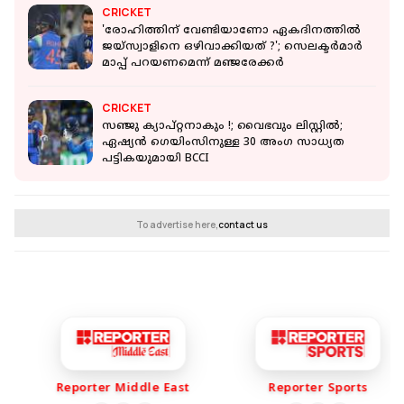
CRICKET
'രോഹിത്തിന് വേണ്ടിയാണോ ഏകദിനത്തിൽ
ജയ്‌സ്വാളിനെ ഒഴിവാക്കിയത് ?'; സെലക്ടർമാർ
മാപ്പ് പറയണമെന്ന് മഞ്ജരേക്കർ
CRICKET
സഞ്ജു ക്യാപ്റ്റനാകും !; വൈഭവും ലിസ്റ്റിൽ;
ഏഷ്യൻ ഗെയിംസിനുള്ള 30 അംഗ സാധ്യത
പട്ടികയുമായി BCCI
To advertise here,
contact us
Reporter Middle East
Reporter Sports