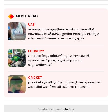
MUST READ
UAE
കള്ളപ്പണം വെളുപ്പിക്കല്‍, തീവ്രവാദത്തിന്
സഹായം നല്‍കല്‍ എന്നിവ തടയുക ലക്ഷ്യം;
നിയമങ്ങൾ ശക്തമാക്കാൻ യുഎഇ
ECONOMY
പെട്രോളിനും ഡീസലിനും ബദലാകാന്‍
എഥനോള്‍? ഇന്ത്യ പുതിയ ഇന്ധന
യുഗത്തിലേക്ക്
CRICKET
ഡ്രസിങ് റൂമിലിരുന്ന് ഇ സിഗരറ്റ് വലിച്ച സംഭവം;
പരാഗിന് പണിയായി BCCI അന്വേഷണം
To advertise here,
contact us