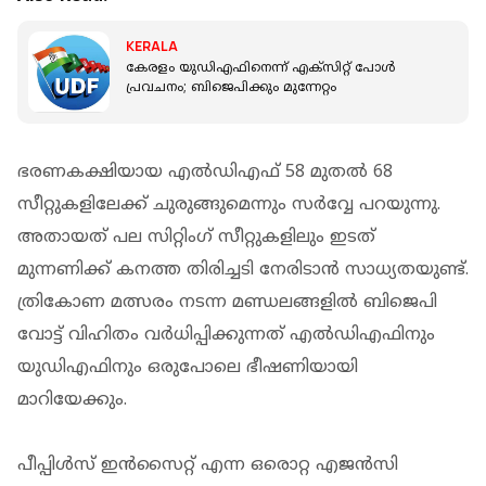
KERALA
കേരളം യുഡിഎഫിനെന്ന് എക്‌സിറ്റ് പോള്‍
പ്രവചനം; ബിജെപിക്കും മുന്നേറ്റം
ഭരണകക്ഷിയായ എൽഡിഎഫ് 58 മുതൽ 68
സീറ്റുകളിലേക്ക് ചുരുങ്ങുമെന്നും സർവ്വേ പറയുന്നു.
അതായത് പല സിറ്റിംഗ് സീറ്റുകളിലും ഇടത്
മുന്നണിക്ക് കനത്ത തിരിച്ചടി നേരിടാൻ സാധ്യതയുണ്ട്.
ത്രികോണ മത്സരം നടന്ന മണ്ഡലങ്ങളിൽ ബിജെപി
വോട്ട് വിഹിതം വർധിപ്പിക്കുന്നത് എൽഡിഎഫിനും
യുഡിഎഫിനും ഒരുപോലെ ഭീഷണിയായി
മാറിയേക്കും.
പീപ്പിൾസ് ഇൻസൈറ്റ് എന്ന ഒരൊറ്റ എജന്‍സി