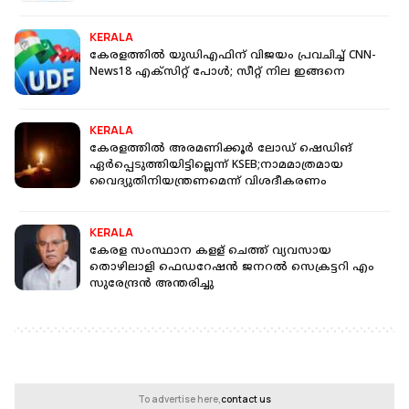
KERALA
കേരളത്തില്‍ യുഡിഎഫിന് വിജയം പ്രവചിച്ച് CNN-
News18 എക്‌സിറ്റ് പോള്‍; സീറ്റ് നില ഇങ്ങനെ
KERALA
കേരളത്തിൽ അരമണിക്കൂർ ലോഡ് ഷെഡിങ്
ഏർപ്പെടുത്തിയിട്ടില്ലെന്ന് KSEB;നാമമാത്രമായ
വൈദ്യുതിനിയന്ത്രണമെന്ന് വിശദീകരണം
KERALA
കേരള സംസ്ഥാന കളള് ചെത്ത് വ്യവസായ
തൊഴിലാളി ഫെഡറേഷന്‍ ജനറല്‍ സെക്രട്ടറി എം
സുരേന്ദ്രന്‍ അന്തരിച്ചു
To advertise here,
contact us