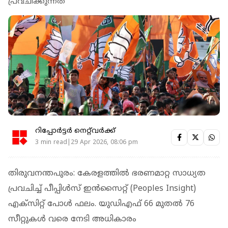
പ്രവചിക്കുന്നത്
റിപ്പോർട്ടർ നെറ്റ്‌വര്‍ക്ക്‌
3 min read|29 Apr 2026, 08:06 pm
തിരുവനന്തപുരം: കേരളത്തിൽ ഭരണമാറ്റ സാധ്യത
പ്രവചിച്ച് പീപ്പിൾസ് ഇൻസൈറ്റ് (Peoples Insight)
എക്സിറ്റ് പോൾ ഫലം. യുഡിഎഫ് 66 മുതൽ 76
സീറ്റുകൾ വരെ നേടി അധികാരം