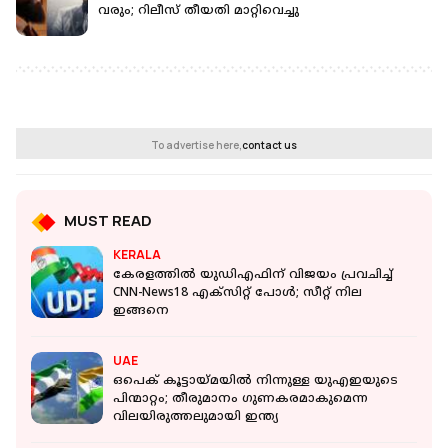
വരും; റിലീസ് തീയതി മാറ്റിവെച്ചു
To advertise here,
contact us
MUST READ
KERALA
കേരളത്തില്‍ യുഡിഎഫിന് വിജയം പ്രവചിച്ച്
CNN-News18 എക്‌സിറ്റ് പോള്‍; സീറ്റ് നില
ഇങ്ങനെ
UAE
ഒപെക് കൂട്ടായ്മയിൽ നിന്നുള്ള യുഎഇയുടെ
പിന്മാറ്റം; തീരുമാനം ​ഗുണകരമാകുമെന്ന
വിലയിരുത്തലുമായി ഇന്ത്യ