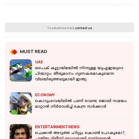
To advertise here,
contact us
MUST READ
UAE
ഒപെക് കൂട്ടായ്മയിൽ നിന്നുള്ള യുഎഇയുടെ
പിന്മാറ്റം; തീരുമാനം ​ഗുണകരമാകുമെന്ന
വിലയിരുത്തലുമായി ഇന്ത്യ
ECONOMY
കൊടുംവെയിലില്‍ പണി വേണ്ട; ജോലി സമയം
മാറ്റാന്‍ നിര്‍ദേശിച്ച് കേന്ദ്ര സര്‍ക്കാര്‍
ENTERTAINMENT NEWS
ചെക്കൻ അടുത്ത ഹിറ്റും കൊണ്ട് പോകുമോ?;
പുതിയ റിലീസ് ഡേറ്റുമായി നസ്‌ലെന്റെ