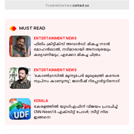
To advertise here,
contact us
MUST READ
ENTERTAINMENT NEWS
ഫിലിം ക്രിട്ടിക്സ് അവാർഡ്: മികച്ച നടൻ
മോഹൻലാൽ, നടിമാരായി അനശ്വരയും
കല്യാണിയും; എക്കോ മികച്ച ചിത്രം
ENTERTAINMENT NEWS
'കോണ്‍ഗ്രസില്‍ മൂന്നുപേര്‍ മുഖ്യമന്ത്രി കസേര
സ്വപ്‌നം കാണുന്നു'; ജഗദീഷ് റിപ്പോര്‍ട്ടറിനോട്
KERALA
കേരളത്തില്‍ യുഡിഎഫിന് വിജയം പ്രവചിച്ച്
CNN-News18 എക്‌സിറ്റ് പോള്‍; സീറ്റ് നില
ഇങ്ങനെ