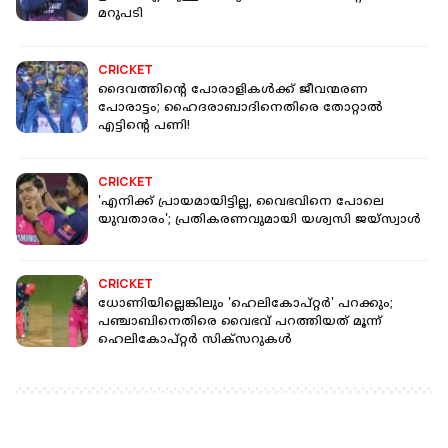
മറുപടി
CRICKET
ദൈവത്തിന്റെ പോരാളികൾക്ക് ജീവന്മരണ
പോരാട്ടം; ഹൈദരാബാദിനെതിരെ തോറ്റാൽ
എട്ടിന്റെ പണി!
CRICKET
'എനിക്ക് പ്രായമായിട്ടില്ല, വൈഭവിനെ പോലെ
യുവതാരം'; പ്രതികരണവുമായി യശ്വസി ജയ്‌സ്വാൾ
CRICKET
ധോണിയില്ലെങ്കിലും 'ഹെലികോപ്റ്റർ' പറക്കും;
പഞ്ചാബിനെതിരെ വൈഭവ് പറത്തിയത് മൂന്ന്
ഹെലികോപ്റ്റർ സിക്സറുകൾ