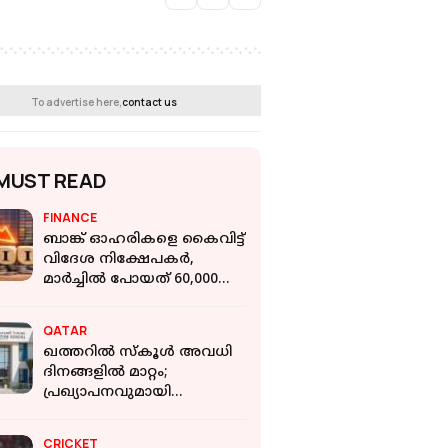
To advertise here,
contact us
MUST READ
FINANCE
ബാങ്ക് ഓഹരികളെ കൈവിട്ട്
വിദേശ നിക്ഷേപകർ,
മാർച്ചിൽ പോയത് 60,000
കോടി
QATAR
ഖത്തറിൽ സ്കൂൾ അവധി
ദിനങ്ങളിൽ മാറ്റം;
പ്രഖ്യാപനവുമായി
വിദ്യാഭ്യാസ മന്ത്രാലയം
CRICKET