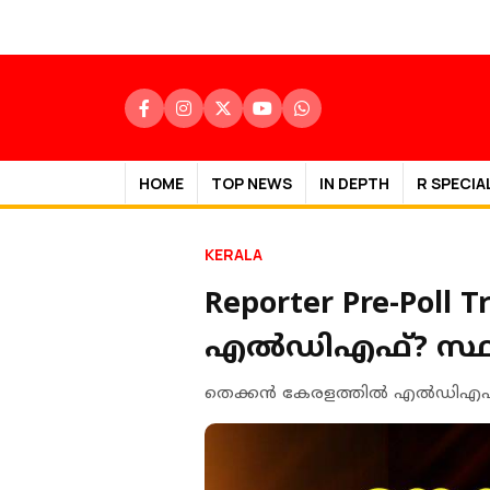
HOME
TOP NEWS
IN DEPTH
R SPECIA
KERALA
Reporter Pre-Pol
എൽഡിഎഫ്? സ്ഥിത
തെക്കൻ കേരളത്തിൽ എൽഡിഎഫിന് മേ