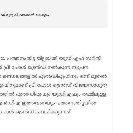
 പോര് മുറുകി വടക്കൻ കേരളം
പത്തനംതിട്ട ജില്ലയിൽ യുഡിഎഫ് സ്ഥിതി
ർട്ടർ പ്രീ പോൾ ട്രെൻഡ് നൽകുന്ന സൂചന.
െ മണ്ഡലങ്ങളില്‍ എൽഡിഎഫിനും ഒന്ന് മുതൽ
എഫിനുമാണ് പ്രീ പോൾ ട്രെൻഡ് വിജയസാധ്യത
ണ്ഡലത്തിൽ എൽഡിഎഫും യുഡിഎഫും തമ്മിലുള്ള
. എൻഡിഎ ഇത്തവണയും പത്തനംതിട്ടയിൽ
ീ പോൾ ട്രെൻഡ് പ്രവചിക്കുന്നത്.