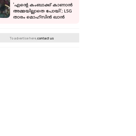
'എന്റെ കംബാക്ക് കാണാൻ
അമ്മയില്ലാതെ പോയി'; LSG
താരം മൊഹ്‌സിന്‍ ഖാന്‍
To advertise here,
contact us