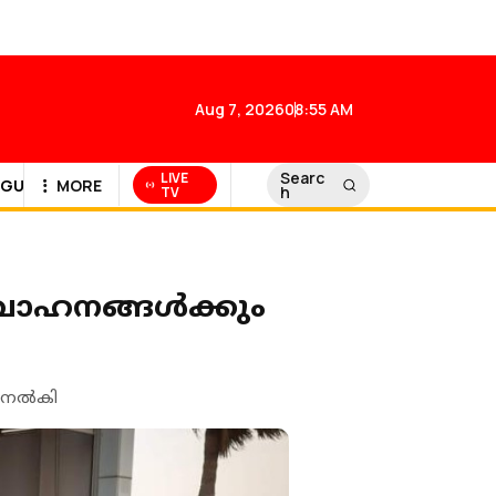
Aug 7, 2026
08:55 AM
Searc
LIVE
GULF NEWS
MORE
h
TV
വാഹനങ്ങൾക്കും
 നല്‍കി