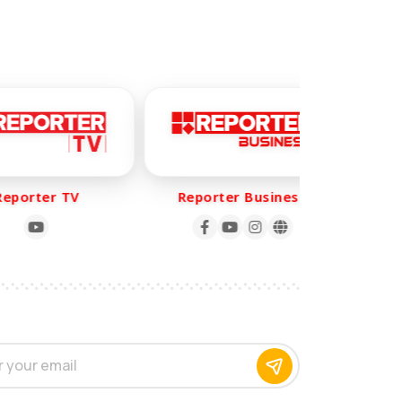
porter TV
Reporter Business
Re