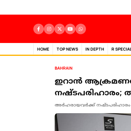
HOME
TOP NEWS
IN DEPTH
R SPECIA
BAHRAIN
ഇറാൻ ആക്രമണത്
നഷ്ടപരിഹാരം;
അര്‍ഹരായവര്‍ക്ക് നഷ്ടപരിഹാരം ഉറപ്