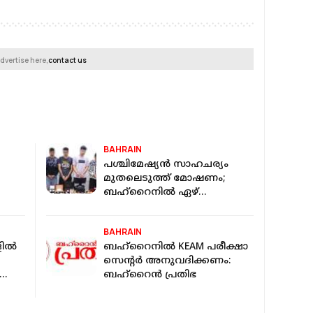
dvertise here,
contact us
BAHRAIN
പശ്ചിമേഷ്യൻ സാഹചര്യം
മുതലെടുത്ത് മോഷണം;
ബഹ്റൈനിൽ ഏഴ്
പേരടങ്ങുന്ന കവർച്ചാ
സംഘത്തെ പിടികൂടി
BAHRAIN
ളിൽ
ബഹ്‌റൈനിൽ KEAM പരീക്ഷാ
സെന്റർ അനുവദിക്കണം:
ബഹ്‌റൈൻ പ്രതിഭ
ൈൻ