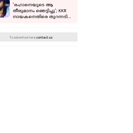
'രഹാനെയുടെ ആ
തീരുമാനം ഞെട്ടിച്ചു'; KKR
നായകനെതിരെ തുറന്നടിച്ച്
മുൻ താരങ്ങൾ
To advertise here,
contact us