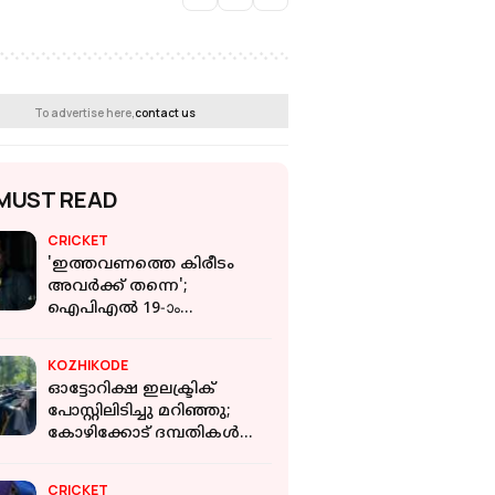
To advertise here,
contact us
MUST READ
CRICKET
'ഇത്തവണത്തെ കിരീടം
അവർക്ക് തന്നെ';
ഐപിഎൽ 19-ാം
സീസണിലെ ജേതാക്കളെ
പ്രവചിച്ച് സെവാഗ്
KOZHIKODE
ഓട്ടോറിക്ഷ ഇലക്ട്രിക്
പോസ്റ്റിലിടിച്ചു മറിഞ്ഞു;
കോഴിക്കോട് ദമ്പതികൾക്ക്
ദാരുണാന്ത്യം
CRICKET