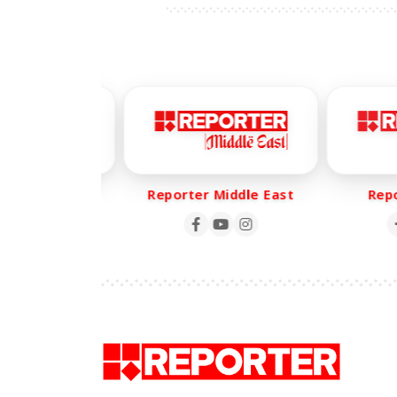
er Life
Reporter Middle East
Repor