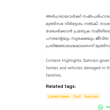
അര്‍ഹരായവര്‍ക്ക് നഷ്ടപരിഹാരം ഉറ
മന്ത്രിസഭ നിര്‍ദ്ദേശം നല്‍കി.
ശേഖരിക്കാന്‍ പ്രത്യേക സമിതിയ
പൗരന്റെയും സുരക്ഷയും ജീവിത സൗ
പ്രതിജ്ഞാബദ്ധമാണെന്ന് മന്ത്രിസഭ
Content Highlights: Bahrain gove
homes and vehicles damaged in the 
families.
Related tags:
Latest News
Gulf
Bahrain
Jo