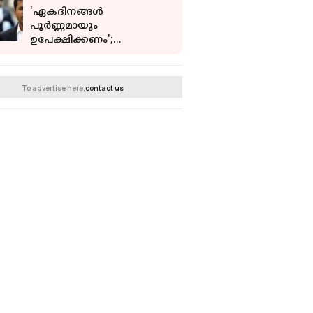
ചികിത്സയിൽ
'ഏകദിനങ്ങള്‍
പൂർണ്ണമായും
ഉപേക്ഷിക്കണം';
ബിസിസിഐക്ക് മുന്നിൽ
നിർദ്ദേശവുമായി ലളിത്
മോദി
To advertise here,
contact us