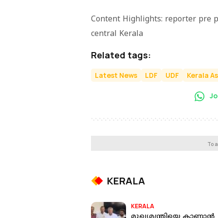
Content Highlights: reporter pre p
central Kerala
Related tags:
Latest News
LDF
UDF
Kerala A
Jo
To a
KERALA
KERALA
മുഖ്യമന്ത്രിയെ കാണാൻ