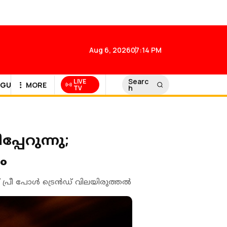
Aug 6, 2026
07:14 PM
Searc
LIVE
GULF NEWS
MORE
h
TV
്പേറുന്നു;
ം
 പ്രീ പോൾ ട്രെൻഡ് വിലയിരുത്തൽ