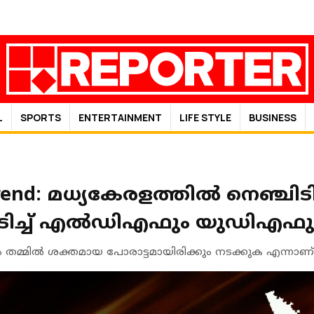
L
SPORTS
ENTERTAINMENT
LIFE STYLE
BUSINESS
 Trend: മധ്യകേരളത്തിൽ നെഞ്ചിടിപ
 പിടിച്ച് എൽഡിഎഫും യുഡിഎഫു
 തമ്മിൽ ശക്തമായ പോരാട്ടമായിരിക്കും നടക്കുക എന്നാണ്