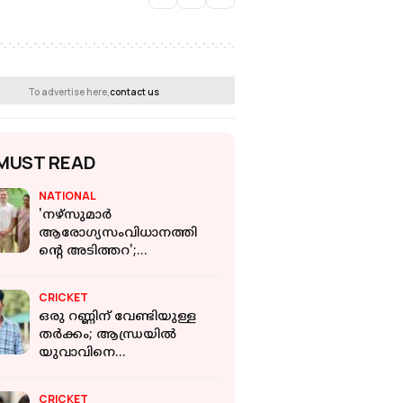
To advertise here,
contact us
MUST READ
NATIONAL
'നഴ്‌സുമാർ
ആരോഗ്യസംവിധാനത്തി
ന്റെ അടിത്തറ';
കേരളത്തിൽ നിന്നുളള
നഴ്‌സുമാരുമായി
CRICKET
കൂടിക്കാഴ്ച്ച നടത്തി
ഒരു റണ്ണിന് വേണ്ടിയുള്ള
രാഹുൽ ഗാന്ധി
തർക്കം; ആന്ധ്രയിൽ
യുവാവിനെ
കുത്തിക്കൊന്നു;
അംപയറടക്കം 5 പേർ
CRICKET