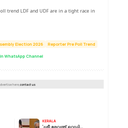
oll trend LDF and UDF are in a tight race in
ssembly Election 2026
Reporter Pre Poll Trend
in WhatsApp Channel
dvertise here,
contact us
KERALA
'ശ്രീ രേവന്ത് റെഡ്ഡി…