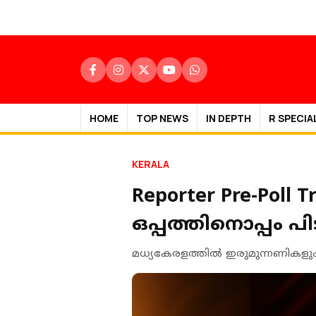
HOME
TOP NEWS
IN DEPTH
R SPECIA
KERALA
Reporter Pre-Poll
ഒപ്പത്തിനൊപ്പം
മധ്യകേരളത്തിൽ ഇരുമുന്നണികളും