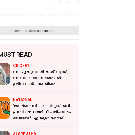
To advertise here,
contact us
MUST READ
CRICKET
സംപൂജ്യനായി ജയ്‌സ്വാൾ;
സന്നാഹ മത്സരത്തില്‍
ശ്രീലങ്കയ്‌ക്കെതിരെ
ഇന്ത്യയുടെ തുടക്കം പാളി
NATIONAL
'ജാർഖണ്ഡിലെ വിദ്യാർത്ഥി
പ്രതിഷേധത്തിന് പരിഹാരം
വേണ്ടേ? എന്തുകൊണ്ട്
രാഹുൽ അവരോട്
സംവദിക്കുന്നില്ല?': ബിജെപി
ALAPPUZHA