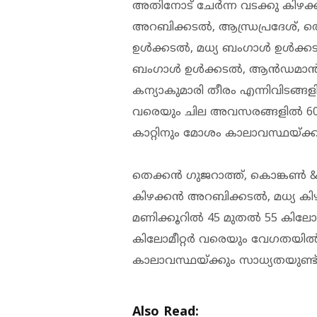
അതിനോട് ചേർന്ന വടക്കു കിഴക
അറബിക്കടൽ, ആന്ധ്രപ്രദേശ്,
ഉൾക്കടൽ, മധ്യ ബംഗാൾ ഉൾക്കട
ബംഗാൾ ഉൾക്കടൽ, ആൻഡമാൻ കടൽ
കന്യാകുമാരി തീരം എന്നിവിടങ്ങ
വരെയും ചില അവസരങ്ങളിൽ 60
കാറ്റിനും മോശം കാലാവസ്ഥയ്ക്കു
തെക്കൻ ഗുജറാത്ത്, കൊങ്കൺ &
കിഴക്കൻ അറബിക്കടൽ, മധ്യ ക
മണിക്കൂറിൽ 45 മുതൽ 55 കിലോ
കിലോമീറ്റർ വരെയും വേഗതയിൽ
കാലാവസ്ഥയ്ക്കും സാധ്യതയുണ്ട്
Also Read: