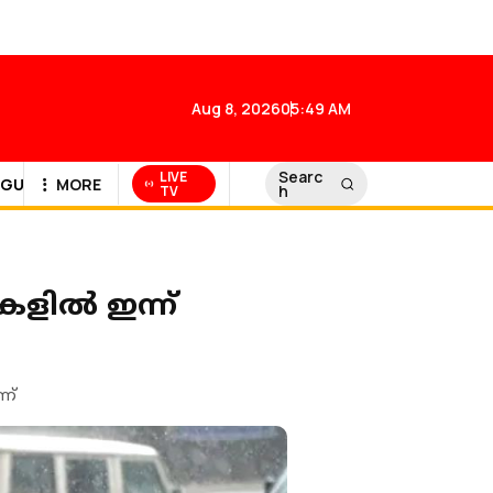
Aug 8, 2026
05:49 AM
Searc
LIVE
GULF NEWS
MORE
h
TV
്ലകളിൽ ഇന്ന്
ണ്