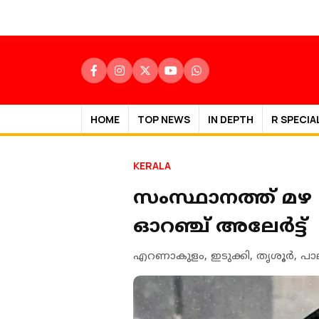
HOME
TOP NEWS
IN DEPTH
R SPECIA
KERALA
സംസ്ഥാനത്ത് മഴ മുന
ഓറഞ്ച് അലേർട്ട്
എറണാകുളം, ഇടുക്കി, തൃശൂർ, പാലക