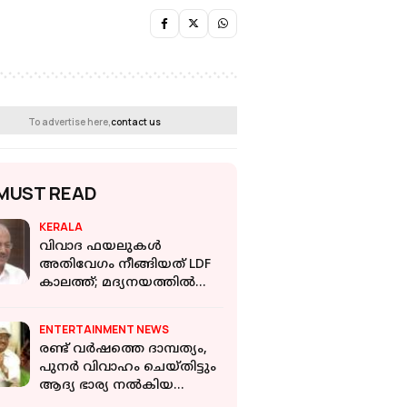
To advertise here,
contact us
MUST READ
KERALA
വിവാദ ഫയലുകൾ
അതിവേഗം നീങ്ങിയത് LDF
കാലത്ത്; മദ്യനയത്തിൽ
എന്തുവേണമെന്ന്
തീരുമാനിക്കും: പി കെ
ENTERTAINMENT NEWS
കുഞ്ഞാലിക്കുട്ടി
രണ്ട് വർഷത്തെ ദാമ്പത്യം,
പുനർ വിവാഹം ചെയ്തിട്ടും
ആദ്യ ഭാര്യ നൽകിയ
ആത്മവിശ്വാസത്തിൽ