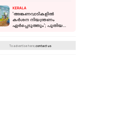
വാചാലനായിരുന്ന ഭാഗ്യരാജ്
KERALA
'അങ്കണവാടികളില്‍
കര്‍ശന നിയന്ത്രണം
ഏർപ്പെടുത്തും'; പുതിയ
മാനദണ്ഡം
രൂപീകരിക്കുമെന്ന് മന്ത്രി
To advertise here,
contact us