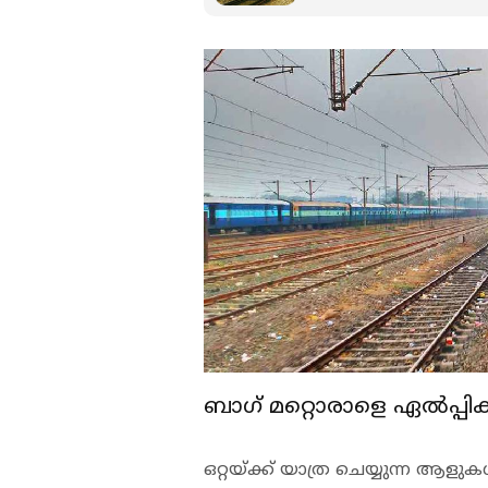
ബാഗ് മറ്റൊരാളെ ഏല്‍പ്പിക
ഒറ്റയ്ക്ക് യാത്ര ചെയ്യുന്ന ആള