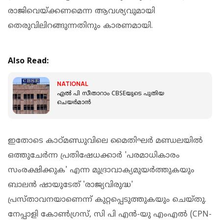
രാജിവെയ്ക്കണമെന്ന ആവശ്യവുമായി
തെരുവിലിറങ്ങുന്നതിനും കാരണമായി.
Also Read:
NATIONAL
എൽ പി സീതാറാം CBSEയുടെ പുതിയ
ചെയർമാൻ
ഇതോടെ കാഠ്‌മണ്ഡുവിലെ മൈതിഘർ മണ്ഡലയിൽ
ഒത്തുചേർന്ന പ്രതിഷേധക്കാർ 'പരമാധികാരം
സംരക്ഷിക്കുക' എന്ന മുദ്രാവാക്യമുയർത്തുകയും
ബാലൻ ഷായുടേത് 'രാജ്യവിരുദ്ധ'
പ്രസ്താവനയാണെന്ന് കുറ്റപ്പെടുത്തുകയും ചെയ്തു‌.
നേപ്പാളി കോൺഗ്രസ്, സി പി എൻ-യു എംഎൽ (CPN-