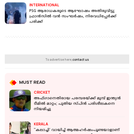
INTERNATIONAL
PSG ആരാധകരുടെ ആഘോഷം അതിരുവിട്ടു;
ഫ്രാന്‍സില്‍ വന്‍ സംഘര്‍ഷം, നിരവധിപ്പേര്‍ക്ക്
പരിക്ക്
To advertise here,
contact us
MUST READ
CRICKET
അഫ്ഗാനെതിരായ പരമ്പരയ്ക്ക് മുമ്പ് ഇന്ത്യൻ
ടീമിൽ മാറ്റം; പുതിയ സ്പിന്‍ പരിശീലകനെ
നിയമിച്ചു
KERALA
''കലാച്ചി' വായിച്ച് ആത്മഹർഷംപൂണ്ടയാളാണ്