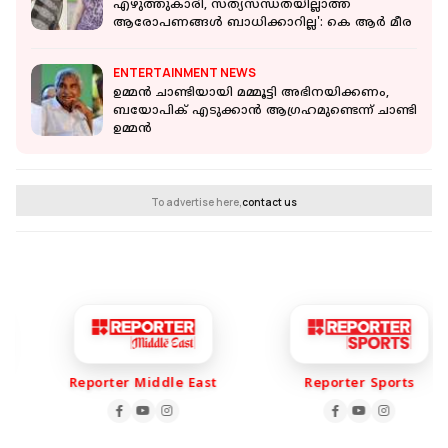
എഴുത്തുകാരി, സത്യസന്ധതയില്ലാത്ത
ആരോപണങ്ങൾ ബാധിക്കാറില്ല': കെ ആർ മീര
ENTERTAINMENT NEWS
ഉമ്മൻ ചാണ്ടിയായി മമ്മൂട്ടി അഭിനയിക്കണം,
ബയോപിക് എടുക്കാൻ ആഗ്രഹമുണ്ടെന്ന് ചാണ്ടി
ഉമ്മൻ
To advertise here,
contact us
Reporter Middle East
Reporter Sports