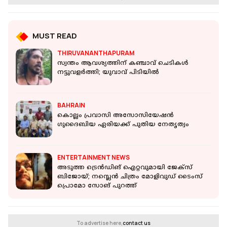
MUST READ
THIRUVANANTHAPURAM
സ്വന്തം ആവശ്യത്തിന് കഞ്ചാവ് ചെടികള്‍
നട്ടുവളര്‍ത്തി; യുവാവ് പിടിയില്‍
BAHRAIN
കൊല്ലം പ്രവാസി അസോസിയേഷൻ
ഗുദൈബിയ ഏരിയക്ക് പുതിയ നേതൃത്വം
ENTERTAINMENT NEWS
അടുത്ത ട്രെൻഡിങ് ഐറ്റവുമായി ജേക്സ്
ബിജോയ്; നസ്ലെൻ ചിത്രം മോളിവുഡ് ടൈംസ്
പ്രൊമോ സോങ് പുറത്ത്
To advertise here,
contact us