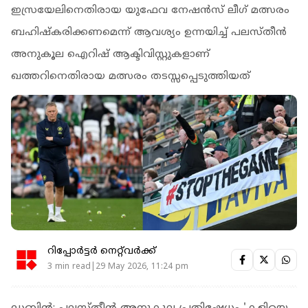
ഇസ്രയേലിനെതിരായ യുഫേവ നേഷൻസ് ലീ​ഗ് മത്സരം
ബഹിഷ്കരിക്കണമെന്ന് ആവശ്യം ഉന്നയിച്ച് പലസ്തീൻ
അനുകൂല ഐറിഷ് ആക്ടിവിസ്റ്റുകളാണ്
ഖത്തറിനെതിരായ മത്സരം തടസ്സപ്പെടുത്തിയത്
റിപ്പോർട്ടർ നെറ്റ്‌വര്‍ക്ക്‌
3 min read|29 May 2026, 11:24 pm