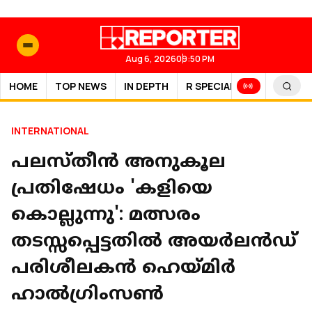
Aug 6, 2026
09:50 PM
HOME
TOP NEWS
IN DEPTH
R SPECIAL
SPORTS
INTERNATIONAL
പലസ്തീൻ അനുകൂല
പ്രതിഷേധം 'കളിയെ
കൊല്ലുന്നു': മത്സരം
തടസ്സപ്പെട്ടതിൽ അയർലൻഡ്
പരിശീലകൻ ഹെയ്മിർ
ഹാൽഗ്രിംസൺ