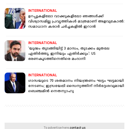
INTERNATIONAL
ഉറപ്പുകളിലോ വാക്കുകളിലോ ഞങ്ങൾക്ക്
വിശ്വാസമില്ല പ്രവൃത്തികൾ മാത്രമാണ് അളവുകോൽ:
സമാധാന കരാർ ച‍ർച്ചകളിൽ ഇറാൻ
INTERNATIONAL
'യുദ്ധം തുടങ്ങിയിട്ട് 3 മാസം, തുടക്കം മുതലേ
എതിർത്തു, ഇനിയും എതിർക്കും': US
ഭരണകൂടത്തിനെതിരെ മംദാനി
INTERNATIONAL
ഗാസയുടെ 70 ശതമാനം നിയന്ത്രണം ഘട്ടം ഘട്ടമായി
നേടണം; ഇസ്രയേലി സൈന്യത്തിന് നിർദ്ദേശവുമായി
ബെഞ്ചമിൻ നെതന്യാഹു
To advertise here,
contact us