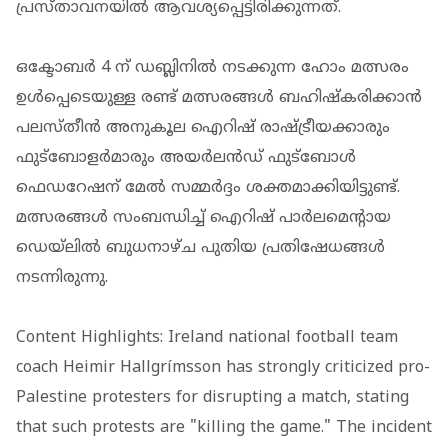
പ്രസ്താവനയിൽ ആവശ്യപ്പെട്ടിരിക്കുന്നത്.
ഒക്ടോബർ 4 ന് ഡബ്ലിനിൽ നടക്കുന്ന ഹോം മത്സരം
ഉൾപ്പെടെയുള്ള രണ്ട് മത്സരങ്ങൾ ബഹിഷ്‌കരിക്കാൻ
പലസ്തീൻ അനുകൂല ഐറിഷ് രാഷ്ട്രീയക്കാരും
ഫുട്ബോളർമാരും അയർലൻഡ് ഫുട്ബോൾ
ഫെഡറേഷന് മേൽ സമ്മർദ്ദം ശക്തമാക്കിയിട്ടുണ്ട്.
മത്സരങ്ങൾ സംബന്ധിച്ച് ഐറിഷ് പാർലമെന്റായ
ഡെയ്‌ലിൽ ബുധനാഴ്ച പുതിയ പ്രതിഷേധങ്ങൾ
നടന്നിരുന്നു.
Content Highlights: Ireland national football team
coach Heimir Hallgrímsson has strongly criticized pro-
Palestine protesters for disrupting a match, stating
that such protests are "killing the game." The incident