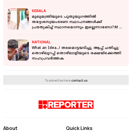
KERALA
മുഖ്യമന്ത്രിയുടെ പുതുയുഗത്തിൽ
തദ്ദേശസ്വയംഭരണ സ്ഥാപനങ്ങൾക്ക്
പ്രത്യേകിച്ച് സ്ഥാനമൊന്നും ഇല്ലെന്നാണോ?:M B
രാജേഷ്
NATIONAL
What an Idea...! തലമൊട്ടയടിച്ചു, ആപ്പ് ചതിച്ചു;
തൊഴിലുറപ്പ് തൊഴിലാളിയുടെ രക്ഷയ്‌ക്കെത്തി
സഹപ്രവർത്തക
To advertise here,
contact us
About
Quick Links