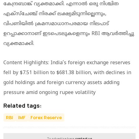
കേന്ദ്രബാങ്ക് വ്യക്തമാക്കി. എന്നാല്‍ ഒരു നിശ്ചിത
എക്‌സ്‌ചേഞ്ച് നിരക്ക് ലക്ഷ്യമിടുന്നില്ലെന്നും,
വിപണിയില്‍ ക്രമസമാധാനപരമായ നിലപാട്
ഉറപ്പാക്കാനാണ് ഇടപെടലുകളെന്നും RBI ആവര്‍ത്തിച്ചു
വ്യക്തമാക്കി.
Content Highlights: India’s foreign exchange reserves
fell by $7.51 billion to $681.38 billion, with declines in
gold holdings and foreign currency assets adding
pressure amid ongoing rupee volatility
Related tags:
RBI
IMF
Forex Reserve
To advertise here,
contact us