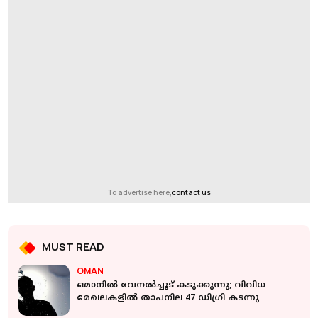
To advertise here,
contact us
MUST READ
OMAN
ഒമാനിൽ വേനൽച്ചൂട് കടുക്കുന്നു; വിവിധ
മേഖലകളിൽ താപനില 47 ഡിഗ്രി കടന്നു