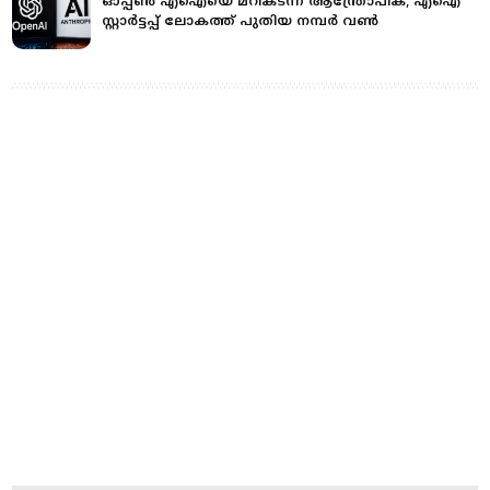
ഓപ്പണ്‍ എഐയെ മറികടന്ന് ആന്ത്രോപിക്; എഐ
സ്റ്റാര്‍ട്ടപ്പ് ലോകത്ത് പുതിയ നമ്പര്‍ വണ്‍