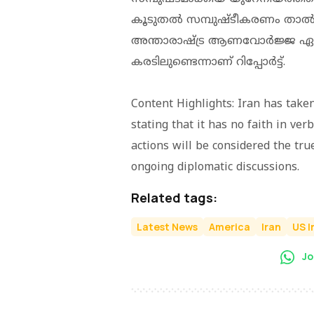
കൂടുതൽ സമ്പുഷ്ടീകരണം താൽക്
അന്താരാഷ്ട്ര ആണവോ‍ർജ്ജ ഏജ
കരടിലുണ്ടെന്നാണ് റിപ്പോ‍ർട്ട്.
Content Highlights: Iran has take
stating that it has no faith in ve
actions will be considered the tru
ongoing diplomatic discussions.
Related tags:
Latest News
America
Iran
US I
Jo