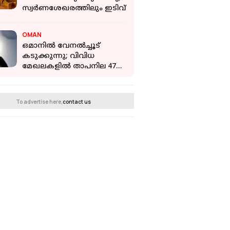
സ്വര്‍ണശേഖരത്തിലും ഇടിവ്
OMAN
ഒമാനിൽ വേനൽച്ചൂട്
കടുക്കുന്നു; വിവിധ
മേഖലകളിൽ താപനില 47
ഡിഗ്രി കടന്നു
To advertise here,
contact us