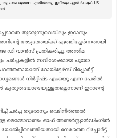
ാസം, തുടക്കം മുതലേ എതിർത്തു, ഇനിയും എതിർക്കും': US
ാനി
്പെടാതെ തുടരുന്നുവെങ്കിലും ഇറാനും
റിൻ്റെ അടുത്തേയ്ക്ക് എത്തിച്ചേർന്നതായി
 ഡി വാൻസ് പ്രതികരിച്ചു. അന്തിമ
ങ്കിലും ചർച്ചകളിൽ സവിശേഷമായ പുരോ​
ഞ്ഞതായാണ് റോയിട്ടേഴ്സ് റിപ്പോർട്ട്
 മാധ്യമങ്ങൾ നിർദ്ദിഷ്ട എംഒയു എന്ന പേരിൽ
ങൾ കൃത്യതയോടെയുള്ളതല്ലെന്നാണ് ഇറാൻ്റെ
്ച് ചർച്ച തുടരാനും വെടിനിർത്തൽ
കുള്ള മെമ്മോറാണ്ടം ഓഫ് അണ്ടർസ്റ്റാൻഡിം​ഗിൽ
ോജിപ്പിലെത്തിയതായി നേരത്തെ റിപ്പോർട്ട്