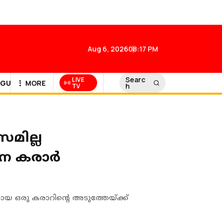
Aug 6, 2026
08:17 PM
Searc
LIVE
GULF NEWS
MORE
h
TV
മില്ല
ാന കരാർ
ായ ഒരു കരാറിൻ്റെ അടുത്തേയ്ക്ക്