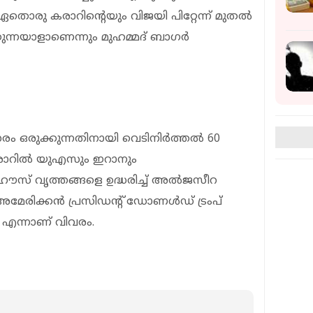
്. ഏതൊരു കരാറിന്റെയും വിജയി പിറ്റേന്ന് മുതൽ
ക്കുന്നയാളാണെന്നും മുഹമ്മദ് ബാഗർ
 ഒരുക്കുന്നതിനായി വെടിനിർത്തൽ 60
ള കരാറിൽ യുഎസും ഇറാനും
ൗസ് വൃത്തങ്ങളെ ഉദ്ധരിച്ച് അൽജസീറ
നാൽ അമേരിക്കൻ പ്രസിഡൻ്റ് ഡോണൾഡ് ട്രംപ്
്ല എന്നാണ് വിവരം.