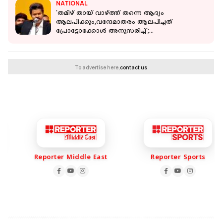
NATIONAL
'തമിഴ് തായ് വാഴ്ത്ത് തന്നെ ആദ്യം
ആലപിക്കും,വന്ദേമാതരം ആലപിച്ചത്
പ്രോട്ടോക്കോൾ അനുസരിച്ച്';
വിശദീകരണവുമായി TVK
To advertise here,
contact us
Reporter Middle East
Reporter Sports