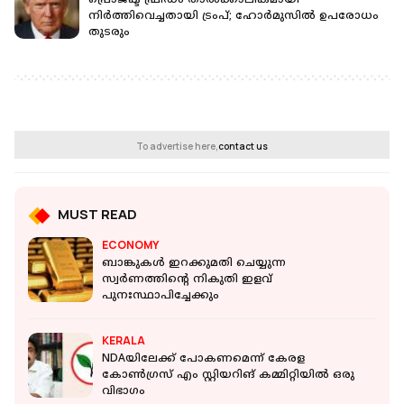
പ്രൊജക്ട് ഫ്രീഡം താല്‍ക്കാലികമായി
നിര്‍ത്തിവെച്ചതായി ട്രംപ്; ഹോര്‍മുസില്‍ ഉപരോധം
തുടരും
To advertise here,
contact us
MUST READ
ECONOMY
ബാങ്കുകള്‍ ഇറക്കുമതി ചെയ്യുന്ന
സ്വര്‍ണത്തിന്റെ നികുതി ഇളവ്
പുനഃസ്ഥാപിച്ചേക്കും
KERALA
NDAയിലേക്ക് പോകണമെന്ന് കേരള
കോണ്‍ഗ്രസ് എം സ്റ്റിയറിങ് കമ്മിറ്റിയില്‍ ഒരു
വിഭാഗം