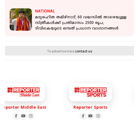
NATIONAL
മദ്യരഹിത തമിഴ്‌നാട്; 60 വയസിൽ താഴെയുള്ള
സ്ത്രീകൾക്ക് പ്രതിമാസം 2500 രൂപ,
ടിവികെയുടെ ഒമ്പത് പ്രധാന വാഗ്ദാനങ്ങൾ
To advertise here,
contact us
eporter Middle East
Reporter Sports
R