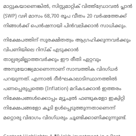
മാറ്റുകയാണെങ്കിൽ, സിസ്റ്റമാറ്റിക് വിത്ത്ഡ്രോവൽ പ്ലാൻ
(SWP) വഴി മാസം 68,700 രൂപ വീതം 20 വർഷത്തേക്ക്
നിങ്ങൾക്ക് പെൻഷനായി പിൻവലിക്കാൻ സാധിക്കും.
നിക്ഷേപത്തിന് സുരക്ഷിതത്വം ആഗ്രഹിക്കുന്നവർക്കും
വിപണിയിലെ റിസ്ക് എടുക്കാൻ
താല്പര്യമില്ലാത്തവർക്കും ഈ രീതി ഏറ്റവും
അനുയോജ്യമാണെന്നാണ് സാമ്പത്തിക വിദഗ്ധർ
പറയുന്നത്. എന്നാൽ ദീർഘകാലാടിസ്ഥാനത്തിൽ
പണപ്പെരുപ്പത്തെ (Inflation) മറികടക്കാൻ ഇത്തരം
നിക്ഷേപങ്ങൾക്കൊപ്പം മ്യൂച്വൽ ഫണ്ടുകളോ ഇക്വിറ്റി
നിക്ഷേപങ്ങളോ കൂടി ഉൾപ്പെടുത്തുന്നതാണെന്ന്
മറ്റൊരു വിഭാഗം വിദഗ്ധരും ചൂണ്ടിക്കാണിക്കുന്നുണ്ട്.