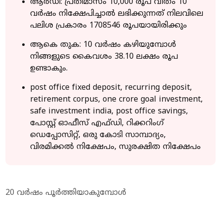
ആർഡി: പ്രതിമാസം 10,000 രൂപ വീതം 10
വർഷം നിക്ഷേപിച്ചാൽ ലഭിക്കുന്നത് നിലവിലെ
പലിശ പ്രകാരം 1708546 രൂപയായിരിക്കും
ആകെ തുക: 10 വർഷം കഴിയുമ്പോൾ
നിങ്ങളുടെ കൈവശം 38.10 ലക്ഷം രൂപ
ഉണ്ടാകും.
post office fixed deposit, recurring deposit,
retirement corpus, one crore goal investment,
safe investment india, post office savings,
പോസ്റ്റ് ഓഫീസ് എഫ്ഡി, റിക്കറിംഗ്
ഡെപ്പോസിറ്റ്, ഒരു കോടി സാമ്പാദ്യം,
വിരമിക്കൽ നിക്ഷേപം, സുരക്ഷിത നിക്ഷേപം
20 വർഷം പൂർത്തിയാകുമ്പോള്‍