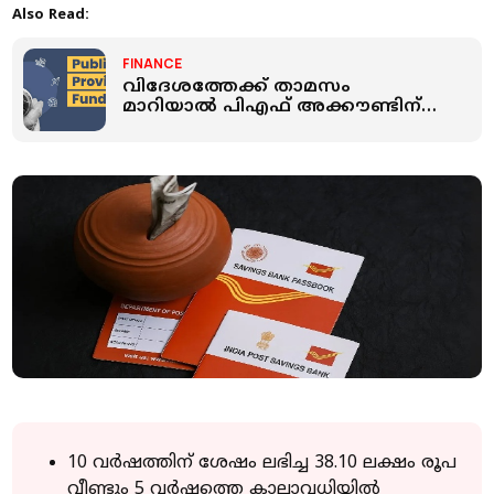
Also Read:
FINANCE
വിദേശത്തേക്ക് താമസം
മാറിയാല്‍ പിഎഫ് അക്കൗണ്ടിന്
സാധുതയുണ്ടോ? എന്‍ആര്‍ഐ
നിയമങ്ങള്‍ അറിയാം
10 വർഷത്തിന് ശേഷം ലഭിച്ച 38.10 ലക്ഷം രൂപ
വീണ്ടും 5 വർഷത്തെ കാലാവധിയിൽ