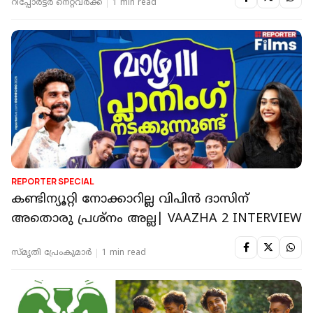
റിപ്പോർട്ടർ നെറ്റ്‌വര്‍ക്ക്‌
1 min read
REPORTER SPECIAL
കണ്ടിന്യൂറ്റി നോക്കാറില്ല വിപിൻ ദാസിന്
അതൊരു പ്രശ്നം അല്ല| VAAZHA 2 INTERVIEW
സ്മൃതി പ്രേംകുമാര്‍
1 min read