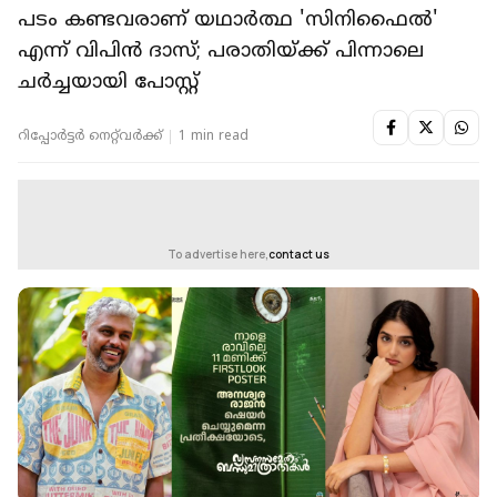
പടം കണ്ടവരാണ് യഥാർത്ഥ 'സിനിഫൈൽ'
എന്ന് വിപിൻ ദാസ്; പരാതിയ്ക്ക് പിന്നാലെ
ചർച്ചയായി പോസ്റ്റ്
റിപ്പോർട്ടർ നെറ്റ്‌വര്‍ക്ക്‌
1 min read
To advertise here,
contact us