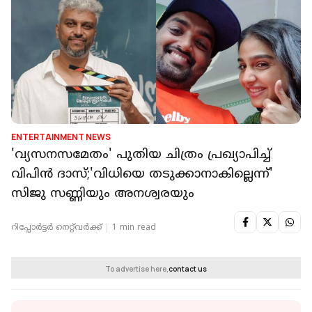
ENTERTAINMENT NEWS
'വ്യസനസമേതം' പുതിയ ചിത്രം പ്രഖ്യാപിച്ച്
വിപിൻ ദാസ്;'വിധിയെ തടുക്കാനാകില്ലെന്ന്'
സിജു സണ്ണിയും അനശ്വരയും
റിപ്പോർട്ടർ നെറ്റ്‌വര്‍ക്ക്‌
1 min read
To advertise here,
contact us