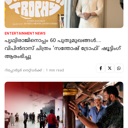
ENTERTAINMENT NEWS
പൃഥ്വിരാജിനൊപ്പം 60 പുതുമുഖങ്ങൾ….
വിപിൻദാസ് ചിത്രം 'സന്തോഷ് ട്രോഫി' ഷൂട്ടിംഗ്
ആരംഭിച്ചു
റിപ്പോർട്ടർ നെറ്റ്‌വര്‍ക്ക്‌
1 min read