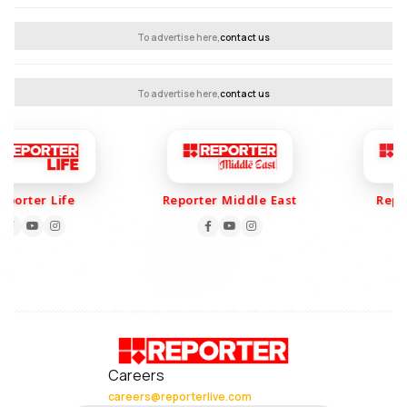
To advertise here,
contact us
To advertise here,
contact us
Life
Reporter Middle East
Reporter Spo
Careers
careers@reporterlive.com