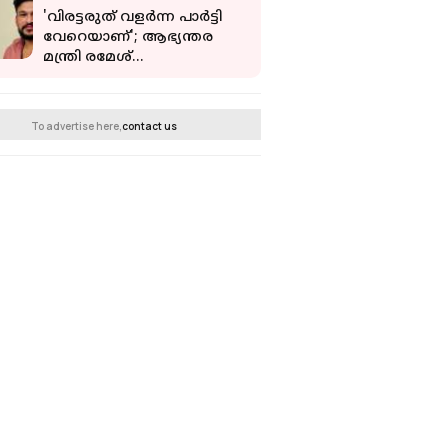
'വിരട്ടരുത് വളർന്ന പാർട്ടി
വേറെയാണ്'; ആഭ്യന്തര
മന്ത്രി രമേശ്
ചെന്നിത്തലയെ വെല്ലുവിളിച്ച്
അർജുൻ ആയങ്കി
To advertise here,
contact us