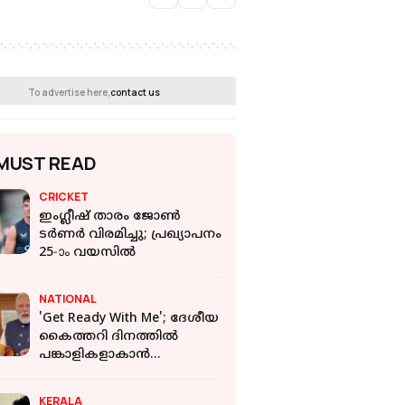
To advertise here,
contact us
MUST READ
CRICKET
ഇംഗ്ലീഷ് താരം ജോൺ
ടർണർ വിരമിച്ചു; പ്രഖ്യാപനം
25-ാം വയസിൽ
NATIONAL
'Get Ready With Me'; ദേശീയ
കൈത്തറി ദിനത്തിൽ
പങ്കാളികളാകാൻ
യുവതയോട് അഭ്യർത്ഥിച്ച്
പ്രധാനമന്ത്രി
KERALA