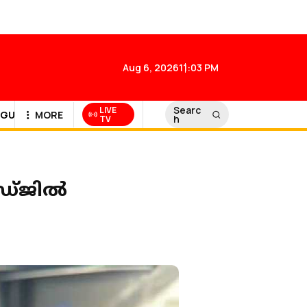
Aug 6, 2026
11:03 PM
Searc
LIVE
GULF NEWS
MORE
h
TV
ഡ്ജില്‍