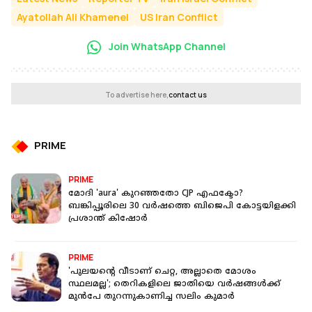
Ayatollah Ali Khamenei
US Iran Conflict
Join WhatsApp Channel
To advertise here,
contact us
PRIME
PRIME
മോദി 'aura' കുറഞ്ഞതോ CJP എഫക്ടോ?
ബങ്കിപ്പൂരിലെ 30 വർഷത്തെ ബിജെപി കോട്ടയിളക്കി
പ്രശാന്ത് കിഷോർ
PRIME
'പുലയന്റെ വീടാണ് ചെറ്റ, അല്ലാതെ മോശം
സ്ഥലമല്ല'; തെറികളിലെ ജാതിയെ വർഷങ്ങൾക്ക്
മുൻപേ തുറന്നുകാണിച്ച സലിം കുമാർ