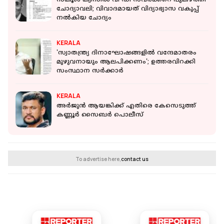
സ്‌കൂള്‍ ക്വിസില്‍ വി ഡി സവര്‍ക്കറെ പുകഴ്ത്തി
ചോദ്യാവലി; വിവാദമായത് വിദ്യാഭ്യാസ വകുപ്പ്
നല്‍കിയ ചോദ്യം
KERALA
'സ്വാതന്ത്ര്യ ദിനാഘോഷങ്ങളിൽ വന്ദേമാതരം
മുഴുവനായും ആലപിക്കണം'; ഉത്തരവിറക്കി
സംസ്ഥാന സർക്കാർ
KERALA
അര്‍ജുന്‍ ആയങ്കിക്ക് എതിരെ കേസെടുത്ത്
കണ്ണൂര്‍ സൈബര്‍ പൊലീസ്
To advertise here,
contact us